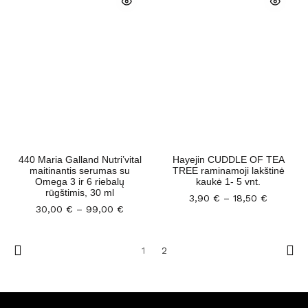
440 Maria Galland Nutri’vital
Hayejin CUDDLE OF TEA
maitinantis serumas su
TREE raminamoji lakštinė
Omega 3 ir 6 riebalų
kaukė 1- 5 vnt.
rūgštimis, 30 ml
3,90
€
–
18,50
€
30,00
€
–
99,00
€
1
2