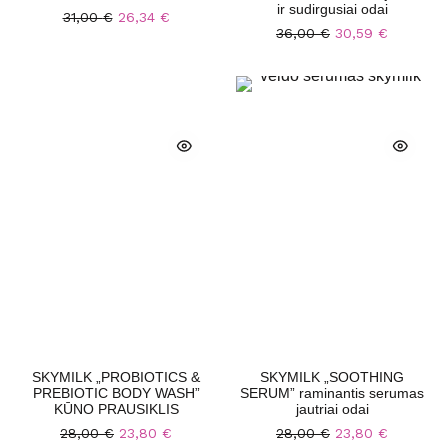
ir sudirgusiai odai
31,00
€
26,34
€
36,00
€
30,59
€
SKYMILK „PROBIOTICS &
SKYMILK „SOOTHING
PREBIOTIC BODY WASH”
SERUM” raminantis serumas
KŪNO PRAUSIKLIS
jautriai odai
28,00
€
23,80
€
28,00
€
23,80
€