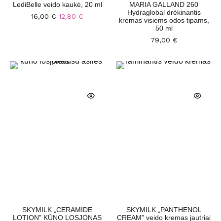
LediBelle veido kaukė, 20 ml
MARIA GALLAND 260
Hydraglobal drėkinantis
16,00
€
12,80
€
kremas visiems odos tipams,
50 ml
79,00
€
SKYMILK „CERAMIDE
SKYMILK „PANTHENOL
LOTION” KŪNO LOSJONAS
CREAM” veido kremas jautriai