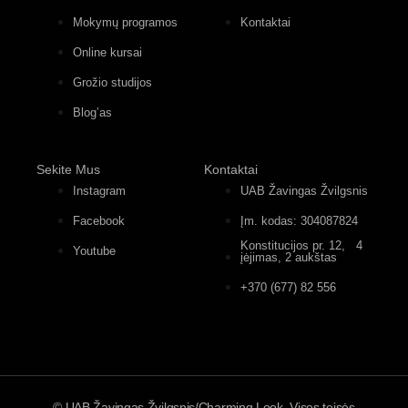
Mokymų programos
Kontaktai
Online kursai
Grožio studijos
Blog’as
Sekite Mus
Kontaktai
Instagram
UAB Žavingas Žvilgsnis
Facebook
Įm. kodas: 304087824
Konstitucijos pr. 12, 4
Youtube
įėjimas, 2 aukštas
+370 (677) 82 556
© UAB Žavingas Žvilgsnis/Charming Look. Visos teisės