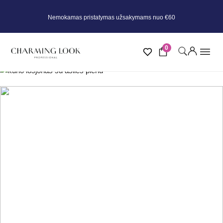
Nemokamas pristatymas užsakymams nuo €60
0