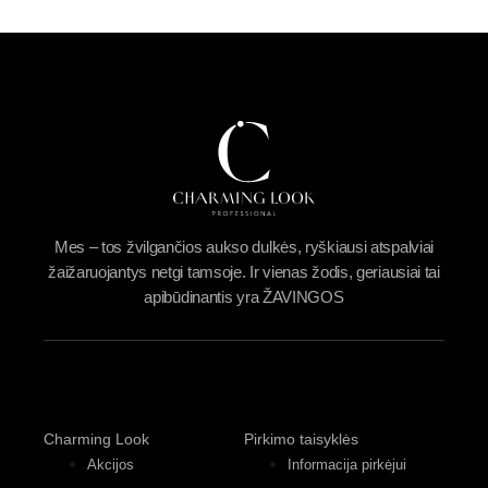
Mes – tos žvilgančios aukso dulkės, ryškiausi atspalviai
žaižaruojantys netgi tamsoje. Ir vienas žodis, geriausiai tai
apibūdinantis yra ŽAVINGOS
Charming Look
Pirkimo taisyklės
Akcijos
Informacija pirkėjui