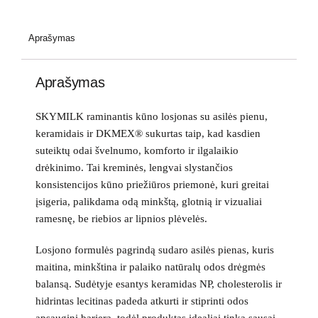
Aprašymas
Aprašymas
SKYMILK raminantis kūno losjonas su asilės pienu
,
keramidais ir DKMEX® sukurtas taip, kad kasdien
suteiktų odai švelnumo, komforto ir ilgalaikio
drėkinimo. Tai kreminės, lengvai slystančios
konsistencijos kūno priežiūros priemonė, kuri greitai
įsigeria, palikdama odą minkštą, glotnią ir vizualiai
ramesnę, be riebios ar lipnios plėvelės.
Losjono formulės pagrindą sudaro asilės pienas, kuris
maitina, minkština ir palaiko natūralų odos drėgmės
balansą. Sudėtyje esantys keramidas NP, cholesterolis ir
hidrintas lecitinas padeda atkurti ir stiprinti odos