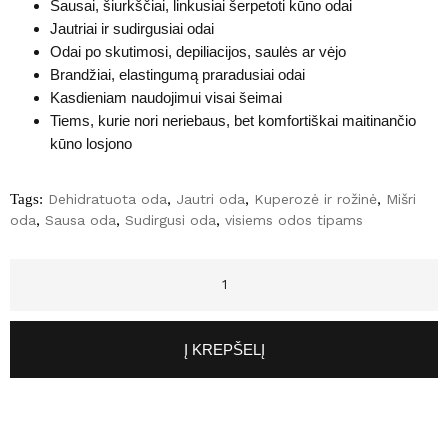
Sausai, šiurkščiai, linkusiai šerpetoti kūno odai
Jautriai ir sudirgusiai odai
Odai po skutimosi, depiliacijos, saulės ar vėjo
Brandžiai, elastingumą praradusiai odai
Kasdieniam naudojimui visai šeimai
Tiems, kurie nori neriebaus, bet komfortiškai maitinančio
kūno losjono
Tags:
Dehidratuota oda
,
Jautri oda
,
Kuperozė ir rožinė
,
Mišri
oda
,
Sausa oda
,
Sudirgusi oda
,
visiems odos tipams
Į KREPŠELĮ