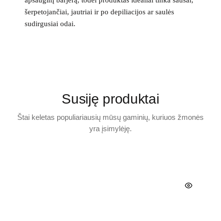
apsauginį barjerą, todėl produktas idealiai tinka sausai,
šerpetojančiai, jautriai ir po depiliacijos ar saulės
sudirgusiai odai.
Susiję produktai
Štai keletas populiariausių mūsų gaminių, kuriuos žmonės
yra įsimylėję.