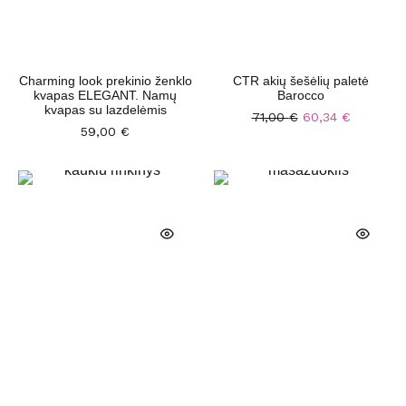
Charming look prekinio ženklo
CTR akių šešėlių paletė
kvapas ELEGANT. Namų
Barocco
kvapas su lazdelėmis
71,00
€
60,34
€
59,00
€