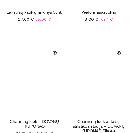
Lakštinių kaukių rinkinys 3vnt.
Veido masažuoklis
27,00
€
25,00
€
9,00
€
7,87
€
Charming look – DOVANŲ
Charming look antakių
KUPONAS
stilistikos studija – DOVANŲ
KUPONAS Šilalėje