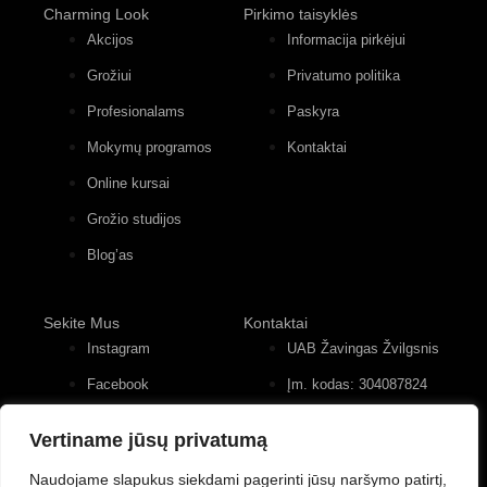
Charming Look
Pirkimo taisyklės
Akcijos
Informacija pirkėjui
Grožiui
Privatumo politika
Profesionalams
Paskyra
Mokymų programos
Kontaktai
Online kursai
Grožio studijos
Blog’as
Sekite Mus
Kontaktai
Instagram
UAB Žavingas Žvilgsnis
Facebook
Įm. kodas: 304087824
Konstitucijos pr. 12, 4
Youtube
įėjimas, 2 aukštas
Vertiname jūsų privatumą
+370 (677) 82 556
Naudojame slapukus siekdami pagerinti jūsų naršymo patirtį,