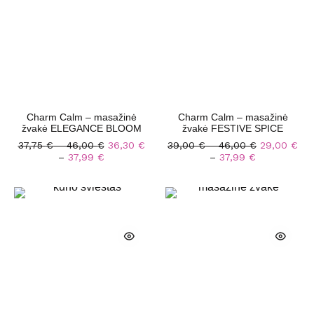
Charm Calm – masažinė
Charm Calm – masažinė
žvakė ELEGANCE BLOOM
žvakė FESTIVE SPICE
37,75
€
–
46,00
€
36,30
€
39,00
€
–
46,00
€
29,00
€
–
37,99
€
–
37,99
€