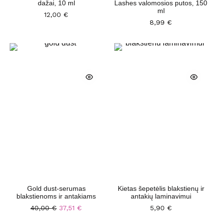
dažai, 10 ml
Lashes valomosios putos, 150
ml
12,00
€
8,99
€
Gold dust-serumas
Kietas šepetėlis blakstienų ir
blakstienoms ir antakiams
antakių laminavimui
40,00
€
37,51
€
5,90
€