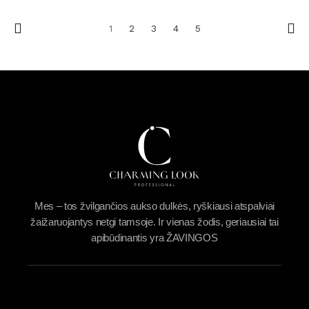
1
2
3
4
5
Mes – tos žvilgančios aukso dulkės, ryškiausi atspalviai
žaižaruojantys netgi tamsoje. Ir vienas žodis, geriausiai tai
apibūdinantis yra ŽAVINGOS