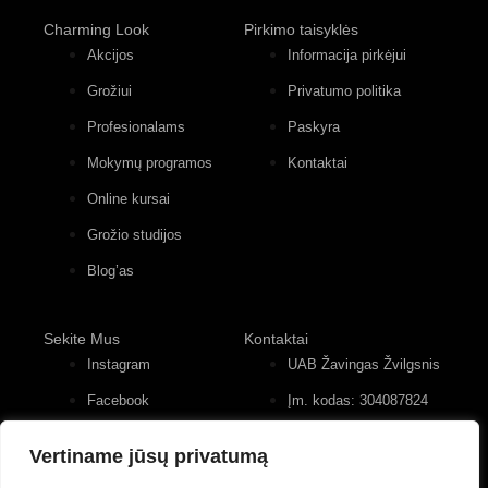
Charming Look
Pirkimo taisyklės
Akcijos
Informacija pirkėjui
Grožiui
Privatumo politika
Profesionalams
Paskyra
Mokymų programos
Kontaktai
Online kursai
Grožio studijos
Blog’as
Sekite Mus
Kontaktai
Instagram
UAB Žavingas Žvilgsnis
Facebook
Įm. kodas: 304087824
Konstitucijos pr. 12, 4
Youtube
įėjimas, 2 aukštas
Vertiname jūsų privatumą
+370 (677) 82 556