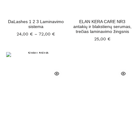
DaLashes 1 2 3 Laminavimo
ELAN KERA CARE NR3
sistema
antakių ir blakstienų serumas,
trečias laminavimo žingsnis
24,00
€
–
72,00
€
25,00
€