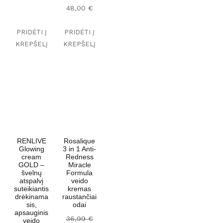
48,00
€
PRIDĖTI Į
PRIDĖTI Į
KREPŠELĮ
KREPŠELĮ
RENLIVE
Rosalique
Glowing
3 in 1 Anti-
cream
Redness
GOLD –
Miracle
švelnų
Formula
atspalvį
veido
suteikiantis
kremas
drėkinama
raustančiai
sis,
odai
apsauginis
O
36,99
€
veido