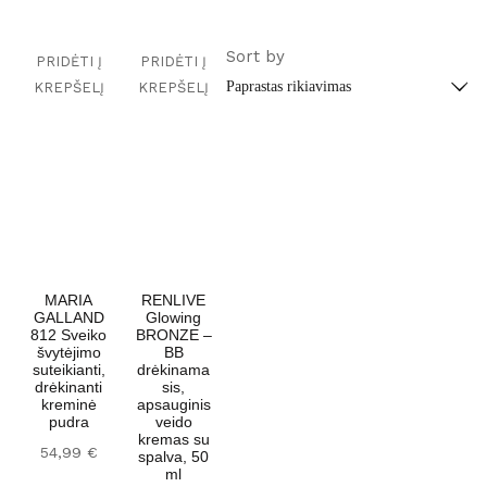
Sort by
PRIDĖTI Į
PRIDĖTI Į
KREPŠELĮ
KREPŠELĮ
MARIA
RENLIVE
GALLAND
Glowing
812 Sveiko
BRONZE –
švytėjimo
BB
suteikianti,
drėkinama
drėkinanti
sis,
kreminė
apsauginis
pudra
veido
kremas su
54,99
€
spalva, 50
ml