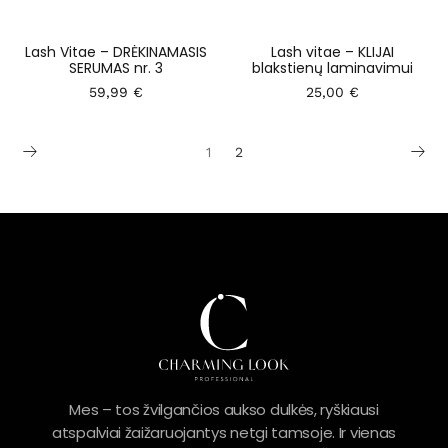
Lash Vitae – DRĖKINAMASIS
Lash vitae – KLIJAI
SERUMAS nr. 3
blakstienų laminavimui
59,99
€
25,00
€
1
2
Mes – tos žvilgančios aukso dulkės, ryškiausi
atspalviai žaižaruojantys netgi tamsoje. Ir vienas