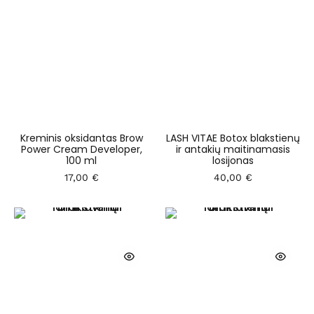
Kreminis oksidantas Brow
LASH VITAE Botox blakstienų
Power Cream Developer,
ir antakių maitinamasis
100 ml
losijonas
17,00
€
40,00
€