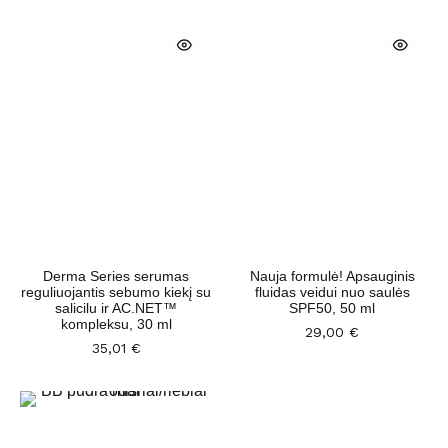
Derma Series serumas
Nauja formulė! Apsauginis
reguliuojantis sebumo kiekį su
fluidas veidui nuo saulės
salicilu ir AC.NET™
SPF50, 50 ml
kompleksu, 30 ml
29,00
€
35,01
€