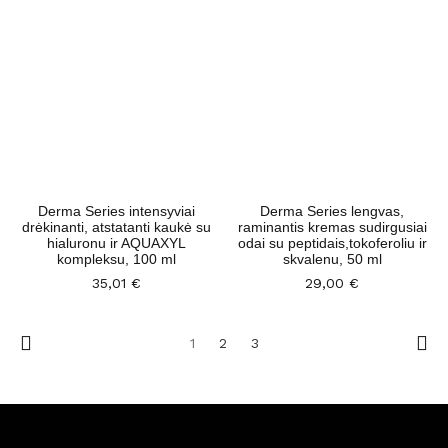
Derma Series intensyviai
Derma Series lengvas,
drėkinanti, atstatanti kaukė su
raminantis kremas sudirgusiai
hialuronu ir AQUAXYL
odai su peptidais,tokoferoliu ir
kompleksu, 100 ml
skvalenu, 50 ml
35,01
€
29,00
€
1
2
3