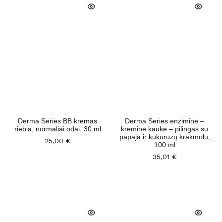
Derma Series BB kremas
Derma Series enziminė –
riebia, normaliai odai, 30 ml
kreminė kaukė – pilingas su
papaja ir kukurūzų krakmolu,
25,00
€
100 ml
35,01
€