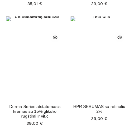
35,01
€
39,00
€
Derma Series atstatomasis
HPR SERUMAS su retinoliu
kremas su 15% glikolio
2%
rūgštimi ir vit.c
39,00
€
39,00
€