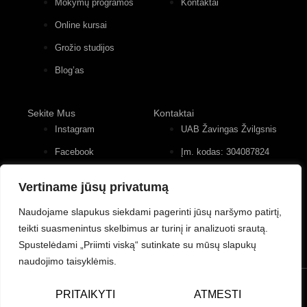
Mokymų programos
Kontaktai
Online kursai
Grožio studijos
Blog’as
Sekite Mus
Kontaktai
Instagram
UAB Žavingas Žvilgsnis
Facebook
Įm. kodas: 304087824
Konstitucijos pr. 12, 4
Youtube
įėjimas, 2 aukštas
Vertiname jūsų privatumą
+370 (677) 82 556
Naudojame slapukus siekdami pagerinti jūsų naršymo patirtį,
teikti suasmenintus skelbimus ar turinį ir analizuoti srautą.
Spustelėdami „Priimti viską“ sutinkate su mūsų slapukų
naudojimo taisyklėmis.
© UAB Žavingas Žvilgsnis/Charming Look. Visos teisės
PRITAIKYTI
ATMESTI
saugomos.