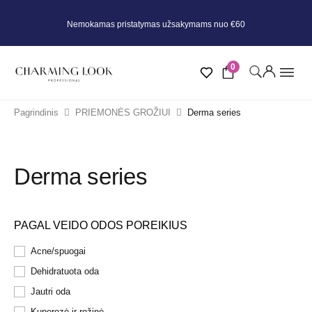
Nemokamas pristatymas užsakymams nuo €60
0
Pagrindinis
PRIEMONĖS GROŽIUI
Derma series
Derma series
PAGAL VEIDO ODOS POREIKIUS
Acne/spuogai
Dehidratuota oda
Jautri oda
Kuperozė ir rožinė