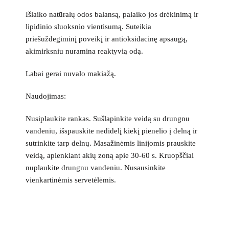
Išlaiko natūralų odos balansą, palaiko jos drėkinimą ir
lipidinio sluoksnio vientisumą. Suteikia
priešuždegiminį poveikį ir antioksidacinę apsaugą,
akimirksniu nuramina reaktyvią odą.
Labai gerai nuvalo makiažą.
Naudojimas:
Nusiplaukite rankas. S
ušlapinkite veidą su drungnu
vandeniu, išspauskite
nedidelį kiekį pienelio į delną ir
sutrinkite tarp delnų. Masažinėmis linijomis prauskite
veidą,
aplenkiant akių zoną apie 30-60 s. Kruopščiai
nuplaukite drungnu vandeniu. Nusausinkite
vienkartinėmis servetėlėmis.