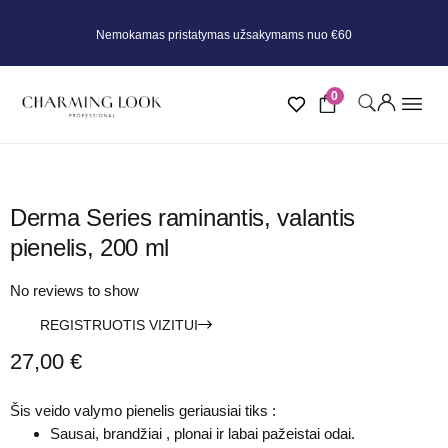
Nemokamas pristatymas užsakymams nuo €60
0
Derma Series raminantis, valantis
pienelis, 200 ml
No reviews to show
REGISTRUOTIS VIZITUI
27,00
€
Šis veido valymo pienelis geriausiai tiks :
Sausai, brandžiai , plonai ir labai pažeistai odai.