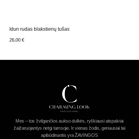
Idun rudas blakstienų tušas
26,00
€
Mes – tos žvilgančios aukso dulkės, ryškiausi atspalviai
žaižaruojantys netgi tamsoje. Ir vienas žodis, geriausiai tai
apibūdinantis yra ŽAVINGOS