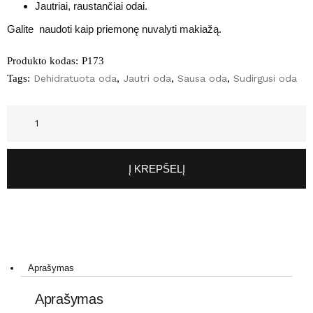
Jautriai, raustančiai odai.
Galite naudoti kaip priemonę nuvalyti makiažą.
Produkto kodas:
P173
Tags:
Dehidratuota oda
,
Jautri oda
,
Sausa oda
,
Sudirgusi oda
Į KREPŠELĮ
Aprašymas
Aprašymas