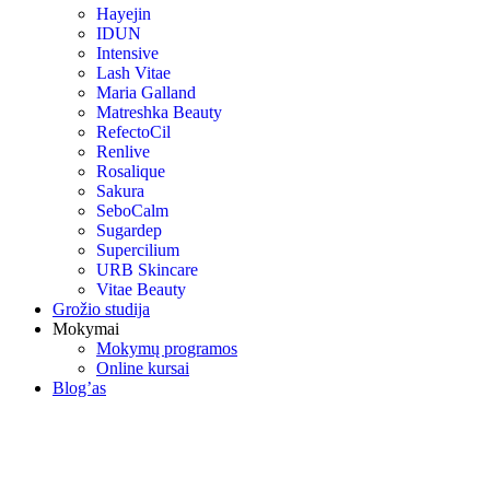
Hayejin
IDUN
Intensive
Lash Vitae
Maria Galland
Matreshka Beauty
RefectoCil
Renlive
Rosalique
Sakura
SeboCalm
Sugardep
Supercilium
URB Skincare
Vitae Beauty
Grožio studija
Mokymai
Mokymų programos
Online kursai
Blog’as