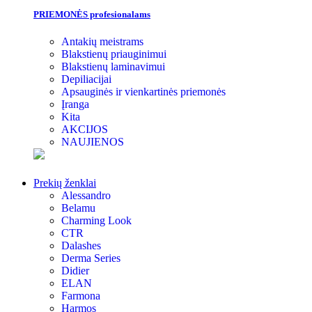
PRIEMONĖS profesionalams
Antakių meistrams
Blakstienų priauginimui
Blakstienų laminavimui
Depiliacijai
Apsauginės ir vienkartinės priemonės
Įranga
Kita
AKCIJOS
NAUJIENOS
Prekių ženklai
Alessandro
Belamu
Charming Look
CTR
Dalashes
Derma Series
Didier
ELAN
Farmona
Harmos