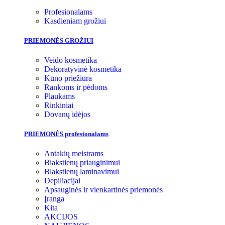
Profesionalams
Kasdieniam grožiui
PRIEMONĖS GROŽIUI
Veido kosmetika
Dekoratyvinė kosmetika
Kūno priežiūra
Rankoms ir pėdoms
Plaukams
Rinkiniai
Dovanų idėjos
PRIEMONĖS profesionalams
Antakių meistrams
Blakstienų priauginimui
Blakstienų laminavimui
Depiliacijai
Apsauginės ir vienkartinės priemonės
Įranga
Kita
AKCIJOS