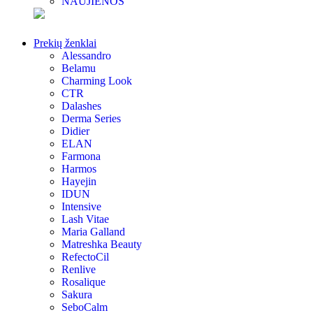
NAUJIENOS
Prekių ženklai
Alessandro
Belamu
Charming Look
CTR
Dalashes
Derma Series
Didier
ELAN
Farmona
Harmos
Hayejin
IDUN
Intensive
Lash Vitae
Maria Galland
Matreshka Beauty
RefectoCil
Renlive
Rosalique
Sakura
SeboCalm