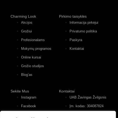
Charming Look
Pirkimo taisyklės
Akcijos
Informacija pirkėjui
Grožiui
Privatumo politika
Profesionalams
Paskyra
Mokymų programos
Kontaktai
Online kursai
Grožio studijos
Blog’as
Sekite Mus
Kontaktai
Instagram
UAB Žavingas Žvilgsnis
Facebook
Įm. kodas: 304087824
Konstitucijos pr. 12, 4
Youtube
įėjimas, 2 aukštas