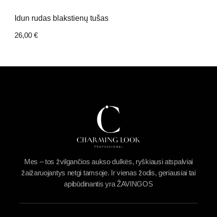
Idun rudas blakstienų tušas
26,00
€
Mes – tos žvilgančios aukso dulkės, ryškiausi atspalviai
žaižaruojantys netgi tamsoje. Ir vienas žodis, geriausiai tai
apibūdinantis yra ŽAVINGOS