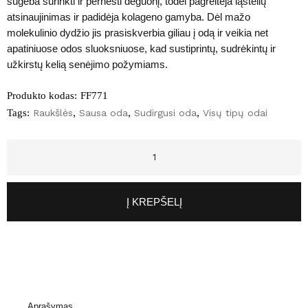
sugeba surinkti ir pernešti deguonį, todėl pagreitėja ląstelių
atsinaujinimas ir padidėja kolageno gamyba. Dėl mažo
molekulinio dydžio jis prasiskverbia giliau į odą ir veikia net
apatiniuose odos sluoksniuose, kad sustiprintų, sudrėkintų ir
užkirstų kelią senėjimo požymiams.
Produkto kodas:
FF771
Tags:
Raukšlės
,
Sausa oda
,
Sudirgusi oda
,
Visų tipų odai
Į KREPŠELĮ
Aprašymas