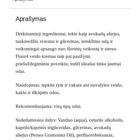
Aprašymas
Drėkinamieji ingredientai, tokie kaip avokadų aliejus,
taukmedžio sviestas ir glicerinas, minkština odą ir
veiksmingai apsaugo nuo išorinių veiksnių ir streso.
Fluor4 veido kremas taip pat pasižymi
priešuždegiminiu poveikiu, todėl idealiai tinka jautriai
odai.
Naudojimas: tepkite ryte ir vakare ant nuvalytos veido,
kaklo ir iškirptės odos.
Rekomenduojama: visų tipų odai.
Sudedamosios dalys: Vanduo (aqua), cetarilo alkoholis,
kaprilo/kaprinis trigliceridas, glicerinas, avokadų
aliejus (Persea Gratissima Oil), perfluoroheksanas,