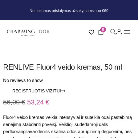
Nemokamas pristatymas užsakymams nuo €60
0
RENLIVE Fluor4 veido kremas, 50 ml
No reviews to show
REGISTRUOTIS VIZITUI
56,00
€
53,24
€
Fluor4 veido kremas veikia intensyviai ir suteikia odai pastebimą
senėjimą stabdantį poveikį. Veiklioji sudedamoji dalis
perfluorangliavandenilis skatina odos aprūpinimą deguonimi, nes