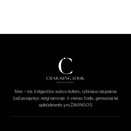
1
2
Mes – tos žvilgančios aukso dulkės, ryškiausi atspalviai
žaižaruojantys netgi tamsoje. Ir vienas žodis, geriausiai tai
apibūdinantis yra ŽAVINGOS