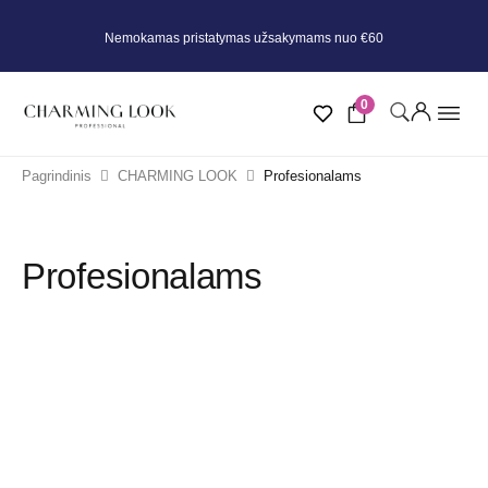
Nemokamas pristatymas užsakymams nuo €60
0
Pagrindinis
CHARMING LOOK
Profesionalams
Profesionalams
KATEGORIJOS
Antakių meistrams
Blakstienų priauginimui
PAGAL VEIDO ZONĄ