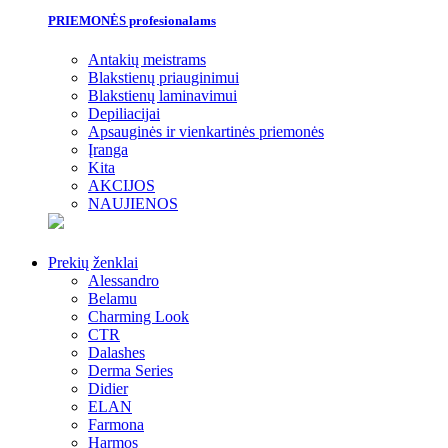
PRIEMONĖS profesionalams
Antakių meistrams
Blakstienų priauginimui
Blakstienų laminavimui
Depiliacijai
Apsauginės ir vienkartinės priemonės
Įranga
Kita
AKCIJOS
NAUJIENOS
Prekių ženklai
Alessandro
Belamu
Charming Look
CTR
Dalashes
Derma Series
Didier
ELAN
Farmona
Harmos