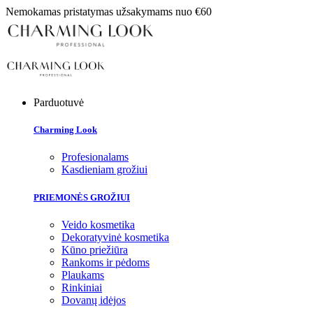
Nemokamas pristatymas užsakymams nuo €60
Parduotuvė
Charming Look
Profesionalams
Kasdieniam grožiui
PRIEMONĖS GROŽIUI
Veido kosmetika
Dekoratyvinė kosmetika
Kūno priežiūra
Rankoms ir pėdoms
Plaukams
Rinkiniai
Dovanų idėjos