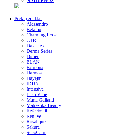
NAUJIENOS
Prekių ženklai
Alessandro
Belamu
Charming Look
CTR
Dalashes
Derma Series
Didier
ELAN
Farmona
Harmos
Hayejin
IDUN
Intensive
Lash Vitae
Maria Galland
Matreshka Beauty
RefectoCil
Renlive
Rosalique
Sakura
SeboCalm