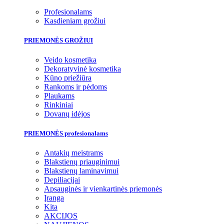
Profesionalams
Kasdieniam grožiui
PRIEMONĖS GROŽIUI
Veido kosmetika
Dekoratyvinė kosmetika
Kūno priežiūra
Rankoms ir pėdoms
Plaukams
Rinkiniai
Dovanų idėjos
PRIEMONĖS profesionalams
Antakių meistrams
Blakstienų priauginimui
Blakstienų laminavimui
Depiliacijai
Apsauginės ir vienkartinės priemonės
Įranga
Kita
AKCIJOS