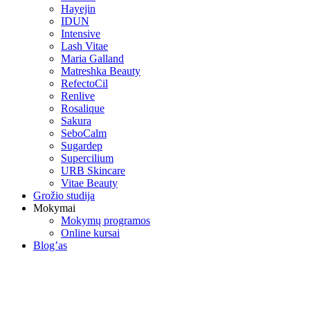
Hayejin
IDUN
Intensive
Lash Vitae
Maria Galland
Matreshka Beauty
RefectoCil
Renlive
Rosalique
Sakura
SeboCalm
Sugardep
Supercilium
URB Skincare
Vitae Beauty
Grožio studija
Mokymai
Mokymų programos
Online kursai
Blog’as