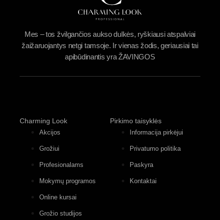
Mes – tos žvilgančios aukso dulkės, ryškiausi atspalviai
žaižaruojantys netgi tamsoje. Ir vienas žodis, geriausiai tai
apibūdinantis yra ŽAVINGOS
Charming Look
Pirkimo taisyklės
Akcijos
Informacija pirkėjui
Grožiui
Privatumo politika
Profesionalams
Paskyra
Mokymų programos
Kontaktai
Online kursai
Grožio studijos