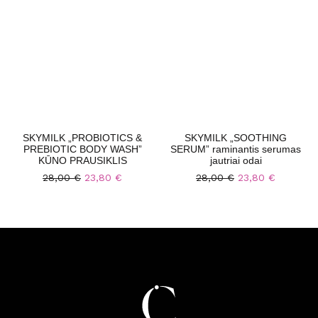
SKYMILK „PROBIOTICS &
SKYMILK „SOOTHING
PREBIOTIC BODY WASH”
SERUM” raminantis serumas
KŪNO PRAUSIKLIS
jautriai odai
28,00
€
23,80
€
28,00
€
23,80
€