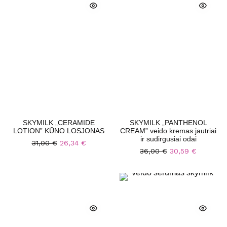
SKYMILK „CERAMIDE
SKYMILK „PANTHENOL
LOTION” KŪNO LOSJONAS
CREAM” veido kremas jautriai
ir sudirgusiai odai
31,00
€
26,34
€
36,00
€
30,59
€