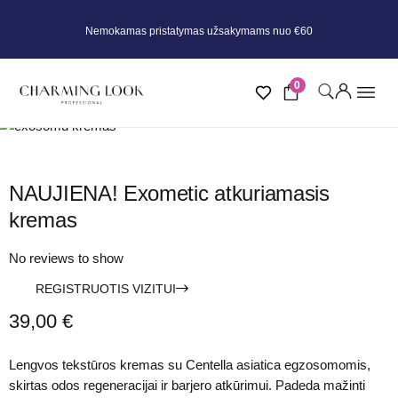
Nemokamas pristatymas užsakymams nuo €60
0
NAUJIENA! Exometic atkuriamasis
kremas
No reviews to show
REGISTRUOTIS VIZITUI
39,00
€
Lengvos tekstūros kremas su Centella asiatica egzosomomis,
skirtas odos regeneracijai ir barjero atkūrimui. Padeda mažinti