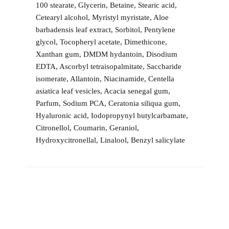
100 stearate, Glycerin, Betaine, Stearic acid,
Cetearyl alcohol, Myristyl myristate, Aloe
barbadensis leaf extract, Sorbitol, Pentylene
glycol, Tocopheryl acetate, Dimethicone,
Xanthan gum, DMDM hydantoin, Disodium
EDTA, Ascorbyl tetraisopalmitate, Saccharide
isomerate, Allantoin, Niacinamide, Centella
asiatica leaf vesicles, Acacia senegal gum,
Parfum, Sodium PCA, Ceratonia siliqua gum,
Hyaluronic acid, Iodopropynyl butylcarbamate,
Citronellol, Coumarin, Geraniol,
Hydroxycitronellal, Linalool, Benzyl salicylate