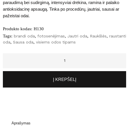
paraudimą bei sudirgimą, intensyviai drėkina, ramina ir palaiko
antioksidacinę apsaugą. Tinka po procedūrų, jautriai, sausai ar
pažeistai odai.
Produkto kodas:
H130
Tags:
brandi oda
,
fotosenėjimas
,
Jautri oda
,
Raukšlės
,
raustanti
oda
,
Sausa oda
,
visiems odos tipams
Į KREPŠELĮ
Aprašymas