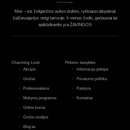
Mes – tos žvilgančios aukso dulkės, ryškiausi atspalviai
žaižaruojantys netgi tamsoje. Ir vienas žodis, geriausiai tai
apibūdinantis yra ŽAVINGOS
Charming Look
Pirkimo taisyklės
Akcijos
Informacija pirkėjui
Grožiui
Privatumo politika
Profesionalams
Paskyra
Mokymų programos
Kontaktai
Online kursai
Grožio studijos
Blog’as