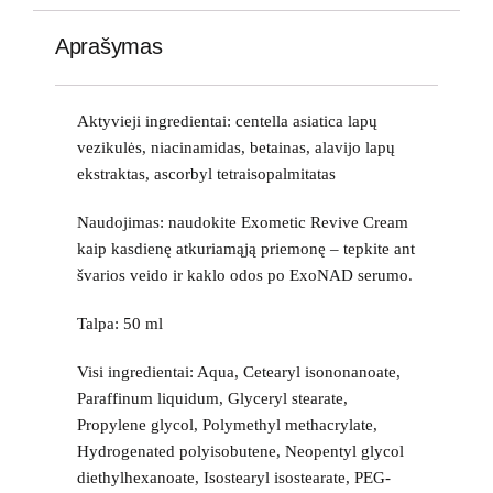
Aprašymas
Aktyvieji ingredientai: centella asiatica lapų
vezikulės, niacinamidas, betainas, alavijo lapų
ekstraktas, ascorbyl tetraisopalmitatas
Naudojimas: naudokite
Exometic Revive Cream
kaip kasdienę atkuriamąją priemonę – tepkite ant
švarios veido ir kaklo odos po
ExoNAD
serumo.
Talpa: 50 ml
Visi ingredientai: Aqua, Cetearyl isononanoate,
Paraffinum liquidum, Glyceryl stearate,
Propylene glycol, Polymethyl methacrylate,
Hydrogenated polyisobutene, Neopentyl glycol
diethylhexanoate, Isostearyl isostearate, PEG-