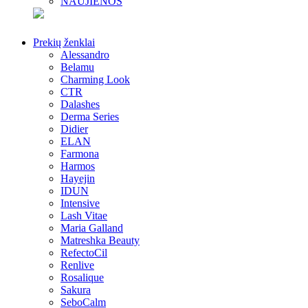
NAUJIENOS
Prekių ženklai
Alessandro
Belamu
Charming Look
CTR
Dalashes
Derma Series
Didier
ELAN
Farmona
Harmos
Hayejin
IDUN
Intensive
Lash Vitae
Maria Galland
Matreshka Beauty
RefectoCil
Renlive
Rosalique
Sakura
SeboCalm