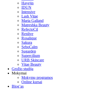
Hayejin
IDUN
Intensive
Lash Vitae
Maria Galland
Matreshka Beauty
RefectoCil
Renlive
Rosalique
Sakura
SeboCalm
Sugardep
Supercilium
URB Skincare
Vitae Beauty
Grožio studija
Mokymai
Mokymų programos
Online kursai
Blog’as