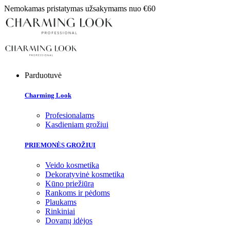
Nemokamas pristatymas užsakymams nuo €60
Parduotuvė
Charming Look
Profesionalams
Kasdieniam grožiui
PRIEMONĖS GROŽIUI
Veido kosmetika
Dekoratyvinė kosmetika
Kūno priežiūra
Rankoms ir pėdoms
Plaukams
Rinkiniai
Dovanų idėjos