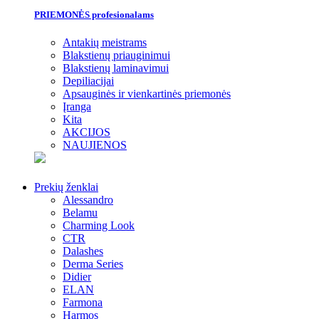
PRIEMONĖS profesionalams
Antakių meistrams
Blakstienų priauginimui
Blakstienų laminavimui
Depiliacijai
Apsauginės ir vienkartinės priemonės
Įranga
Kita
AKCIJOS
NAUJIENOS
Prekių ženklai
Alessandro
Belamu
Charming Look
CTR
Dalashes
Derma Series
Didier
ELAN
Farmona
Harmos