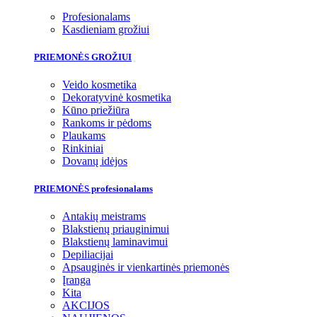
Profesionalams
Kasdieniam grožiui
PRIEMONĖS GROŽIUI
Veido kosmetika
Dekoratyvinė kosmetika
Kūno priežiūra
Rankoms ir pėdoms
Plaukams
Rinkiniai
Dovanų idėjos
PRIEMONĖS profesionalams
Antakių meistrams
Blakstienų priauginimui
Blakstienų laminavimui
Depiliacijai
Apsauginės ir vienkartinės priemonės
Įranga
Kita
AKCIJOS