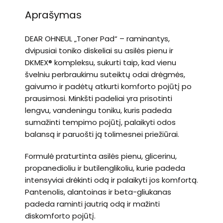
Aprašymas
DEAR OHNEUL „Toner Pad“ – raminantys,
dvipusiai toniko diskeliai su asilės pienu ir
DKMEX® kompleksu, sukurti taip, kad vienu
švelniu perbraukimu suteiktų odai drėgmės,
gaivumo ir padėtų atkurti komforto pojūtį po
prausimosi. Minkšti padeliai yra prisotinti
lengvu, vandeningu toniku, kuris padeda
sumažinti tempimo pojūtį, palaikyti odos
balansą ir paruošti ją tolimesnei priežiūrai.
Formulė praturtinta asilės pienu, glicerinu,
propanedioliu ir butilenglikoliu, kurie padeda
intensyviai drėkinti odą ir palaikyti jos komfortą.
Pantenolis, alantoinas ir beta-gliukanas
padeda raminti jautrią odą ir mažinti
diskomforto pojūtį.