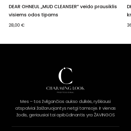
DEAR OHNEUL „MUD CLEANSER” veido prausiklis
D
visiems odos tipams
k
28,00
€
3
Mes – tos žvilgančios aukso dulkės, ryškiausi
atspalviai žaižaruojantys netgi tamsoje. Ir vienas
žodis, geriausiai tai apibūdinantis yra ŽAVINGOS