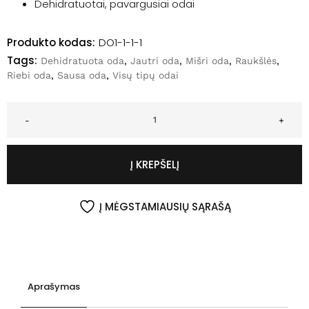
Dehidratuotai, pavargusiai odai
Produkto kodas:
DO1-1-1-1
Tags:
Dehidratuota oda
,
Jautri oda
,
Mišri oda
,
Raukšlės
,
Riebi oda
,
Sausa oda
,
Visų tipų odai
-
+
Į KREPŠELĮ
Į MĖGSTAMIAUSIŲ SĄRAŠĄ
Aprašymas