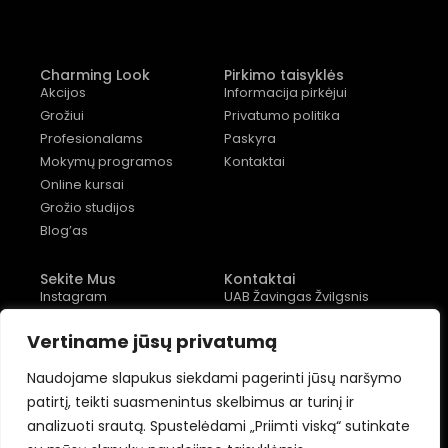
Charming Look
Pirkimo taisyklės
Akcijos
Informacija pirkėjui
Grožiui
Privatumo politika
Profesionalams
Paskyra
Mokymų programos
Kontaktai
Online kursai
Grožio studijos
Blog’as
Sekite Mus
Kontaktai
Instagram
UAB Žavingas Žvilgsnis
Facebook
Įm. kodas: 304087824
Vertiname jūsų privatumą
Youtube
Konstitucijos pr. 12, 4
įėjimas, 2 aukštas
Naudojame slapukus siekdami pagerinti jūsų naršymo
+370 (677) 82 556
patirtį, teikti suasmenintus skelbimus ar turinį ir
analizuoti srautą. Spustelėdami „Priimti viską“ sutinkate