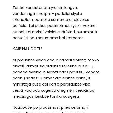
Toniko konsistencija yra itin lengva,
vandeninga ir nelipni – padeliai slysta
sklandžiai, nepalieka sunkumo ar plėvelės
pojūčio. Tai puikus pasirinkimas ryto ir vakaro
rutinai, kai norisi švelniai sudrėkinti, nuraminti ir
paruošti odą serumams bei kremams.
KAIP NAUDOTI?
Nuprauskite veido odą ir paimkite vieną toniko
diskelį. Pirmiausia braukite reljefine puse – ji
padeda švelniai nuvalyti odos paviršių. Venkite
paakių srities. Tuomet apverskite diskelį ir
minkštąja puse dar kartą perbraukite visą
veidą, kad oda sugertų drėgmę ir veikliąsias
medžiagas. Leiskite tonikui susigerti.
Naudokite po prausimosi, prieš serumą ir