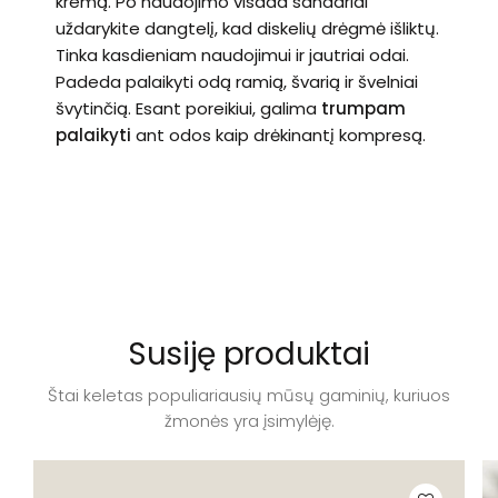
kremą. Po naudojimo visada sandariai
uždarykite dangtelį, kad diskelių drėgmė išliktų.
Tinka kasdieniam naudojimui ir jautriai odai.
Padeda palaikyti odą ramią, švarią ir švelniai
švytinčią. Esant poreikiui, galima
trumpam
palaikyti
ant odos kaip drėkinantį kompresą.
Susiję produktai
Štai keletas populiariausių mūsų gaminių, kuriuos
žmonės yra įsimylėję.