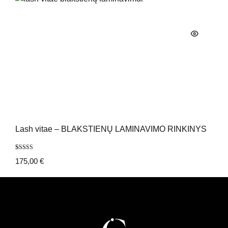
Lash vitae – BLAKSTIENŲ LAMINAVIMO RINKINYS
Įvertinimas:
1
175,00
€
5.00
iš 5
(viso
įvertinimų:
)