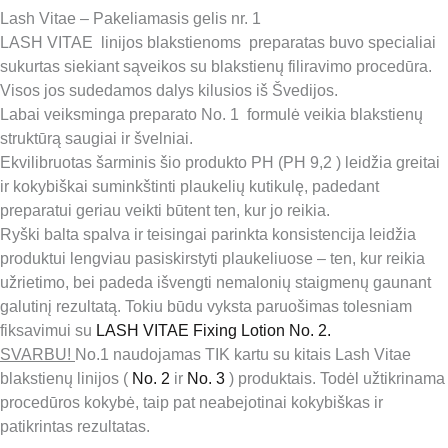
Lash Vitae – Pakeliamasis gelis nr. 1
LASH VITAE linijos blakstienoms preparatas buvo specialiai
sukurtas siekiant sąveikos su blakstienų filiravimo procedūra.
Visos jos sudedamos dalys kilusios iš Švedijos.
Labai veiksminga preparato No. 1 formulė veikia blakstienų
struktūrą saugiai ir švelniai.
Ekvilibruotas
šarminis
šio produkto PH (
PH 9,2
) leidžia greitai
ir kokybiškai suminkštinti plaukelių kutikulę, padedant
preparatui geriau veikti būtent ten, kur jo reikia.
Ryški balta spalva ir teisingai parinkta konsistencija leidžia
produktui lengviau pasiskirstyti plaukeliuose – ten, kur reikia
užrietimo, bei padeda išvengti nemalonių staigmenų gaunant
galutinį rezultatą. Tokiu būdu vyksta paruošimas tolesniam
fiksavimui su
LASH VITAE Fixing Lotion No. 2.
SVARBU!
No.1 naudojamas
TIK
kartu su kitais Lash Vitae
blakstienų linijos (
No. 2
ir
No. 3
) produktais. Todėl užtikrinama
procedūros kokybė, taip pat neabejotinai kokybiškas ir
patikrintas rezultatas.