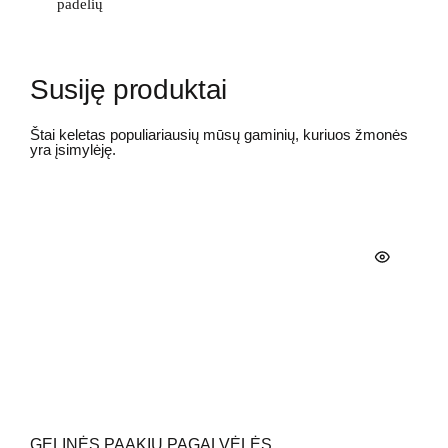
padelių
Susiję produktai
Štai keletas populiariausių mūsų gaminių, kuriuos žmonės
yra įsimylėję.
GELINĖS PAAKIŲ PAGALVĖLĖS