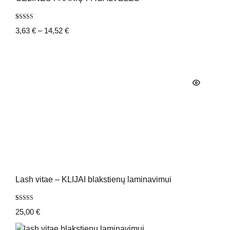
Įvertinimas:
2
3,63
€
–
14,52
€
5.00
iš 5
(viso
įvertinimų:
)
Lash vitae – KLIJAI blakstienų laminavimui
Įvertinimas:
6
25,00
€
5.00
iš 5
(viso
įvertinimų:
)