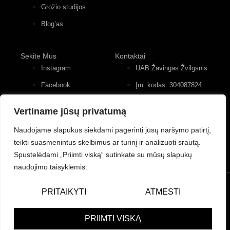
Grožio studijos
Blog’as
Sekite Mus
Kontaktai
Instagram
UAB Žavingas Žvilgsnis
Facebook
Įm. kodas: 304087824
Konstitucijos pr. 12, 4
Youtube
įėjimas, 2 aukštas
Vertiname jūsų privatumą
+370 (677) 82 556
Naudojame slapukus siekdami pagerinti jūsų naršymo patirtį,
teikti suasmenintus skelbimus ar turinį ir analizuoti srautą.
Spustelėdami „Priimti viską“ sutinkate su mūsų slapukų
naudojimo taisyklėmis.
© UAB Žavingas Žvilgsnis/Charming Look. Visos teisės
PRITAIKYTI
ATMESTI
saugomos.
Powered by Bewonders Agency
PRIIMTI VISKĄ