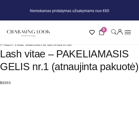
Nemokamas pristatymas užsakymams nuo €60
0
Lash vitae – PAKELIAMASIS
GELIS nr.1 (atnaujinta pakuotė)
Įvertinimas:
9
5.00
iš 5
(viso
įvertinimų:
)