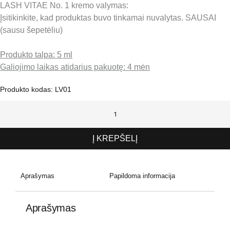
LASH VITAE No. 1 kremo valymas:
Įsitikinkite, kad produktas buvo tinkamai nuvalytas. SAUSAI
(sausu šepetėliu)
Produkto talpa: 5 ml
Galiojimo laikas atidarius pakuotę: 4 mėn
Produkto kodas:
LV01
Į KREPŠELĮ
Aprašymas
Papildoma informacija
Aprašymas