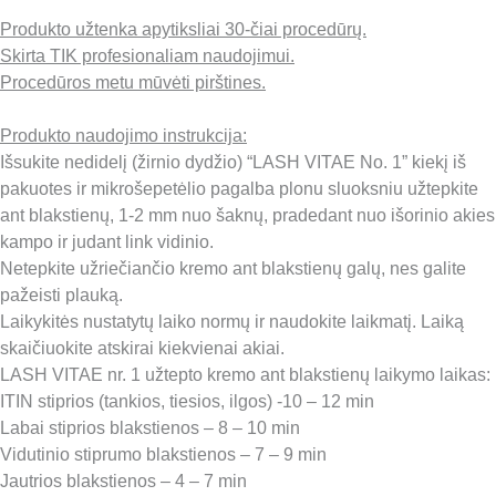
Produkto užtenka apytiksliai 30-čiai procedūrų.
Skirta TIK profesionaliam naudojimui.
Procedūros metu mūvėti pirštines.
Produkto naudojimo instrukcija:
Išsukite nedidelį (žirnio dydžio) “LASH VITAE No. 1” kiekį iš
pakuotes ir mikrošepetėlio pagalba plonu sluoksniu užtepkite
ant blakstienų, 1-2 mm nuo šaknų, pradedant nuo išorinio akies
kampo ir judant link vidinio.
Netepkite užriečiančio kremo ant blakstienų galų, nes galite
pažeisti plauką.
Laikykitės nustatytų laiko normų ir naudokite laikmatį. Laiką
skaičiuokite atskirai kiekvienai akiai.
LASH VITAE nr. 1 užtepto kremo ant blakstienų laikymo laikas:
ITIN stiprios (tankios, tiesios, ilgos) -10 – 12 min
Labai stiprios blakstienos – 8 – 10 min
Vidutinio stiprumo blakstienos – 7 – 9 min
Jautrios blakstienos – 4 – 7 min