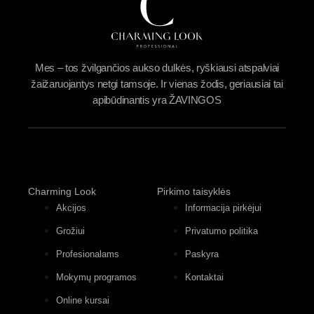
Mes – tos žvilgančios aukso dulkės, ryškiausi atspalviai
žaižaruojantys netgi tamsoje. Ir vienas žodis, geriausiai tai
apibūdinantis yra ŽAVINGOS
Charming Look
Pirkimo taisyklės
Akcijos
Informacija pirkėjui
Grožiui
Privatumo politika
Profesionalams
Paskyra
Mokymų programos
Kontaktai
Online kursai