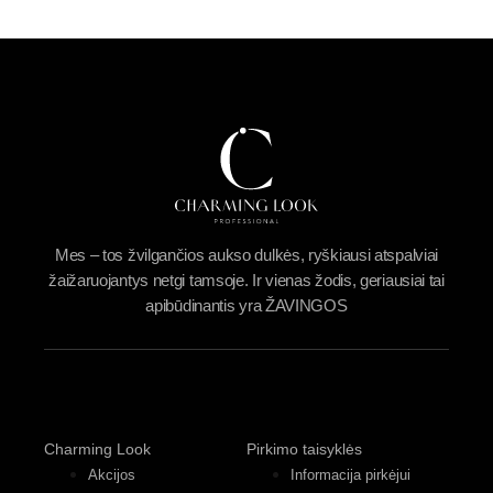
Mes – tos žvilgančios aukso dulkės, ryškiausi atspalviai
žaižaruojantys netgi tamsoje. Ir vienas žodis, geriausiai tai
apibūdinantis yra ŽAVINGOS
Charming Look
Pirkimo taisyklės
Akcijos
Informacija pirkėjui