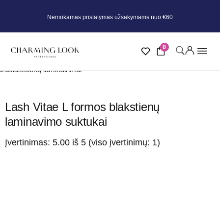
Nemokamas pristatymas užsakymams nuo €60
0
Lash Vitae L formos blakstienų
laminavimo suktukai
Įvertinimas:
5.00
iš 5 (viso įvertinimų:
1
)