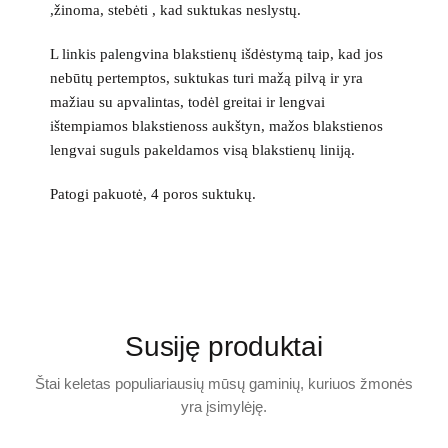
,žinoma, stebėti , kad suktukas neslystų.
L linkis palengvina blakstienų išdėstymą taip, kad jos
nebūtų pertemptos, suktukas turi mažą pilvą ir yra
mažiau su apvalintas, todėl greitai ir lengvai
ištempiamos blakstienoss aukštyn, mažos blakstienos
lengvai suguls pakeldamos visą blakstienų liniją.
Patogi pakuotė, 4 poros suktukų.
Susiję produktai
Štai keletas populiariausių mūsų gaminių, kuriuos žmonės
yra įsimylėję.