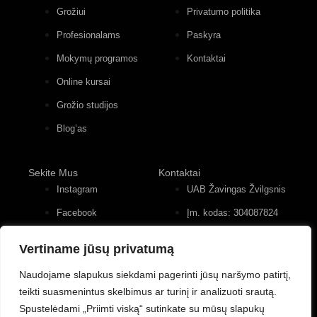
Grožiui
Privatumo politika
Profesionalams
Paskyra
Mokymų programos
Kontaktai
Online kursai
Grožio studijos
Blog’as
Sekite Mus
Kontaktai
Instagram
UAB Žavingas Žvilgsnis
Facebook
Įm. kodas: 304087824
Konstitucijos pr. 12, 4
Youtube
įėjimas, 2 aukštas
Vertiname jūsų privatumą
+370 (677) 82 556
Naudojame slapukus siekdami pagerinti jūsų naršymo patirtį,
teikti suasmenintus skelbimus ar turinį ir analizuoti srautą.
Spustelėdami „Priimti viską“ sutinkate su mūsų slapukų