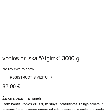
vonios druska “Atgimk” 3000 g
No reviews to show
REGISTRUOTIS VIZITUI
32,00
€
Žalioji arbata ir ramunėlė
Raminantis vonios druskų mišinys, praturtintas žaliąja arbata ir
ramunėlėmis, padeda nuraminti odą, aprūpina ją antioksidantais.