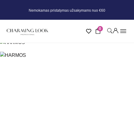
Nemokamas pristatymas užsakymams nuo €60
0