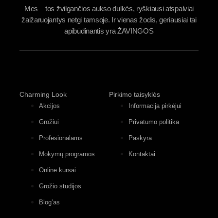
Mes – tos žvilgančios aukso dulkės, ryškiausi atspalviai
žaižaruojantys netgi tamsoje. Ir vienas žodis, geriausiai tai
apibūdinantis yra ŽAVINGOS
Charming Look
Pirkimo taisyklės
Akcijos
Informacija pirkėjui
Grožiui
Privatumo politika
Profesionalams
Paskyra
Mokymų programos
Kontaktai
Online kursai
Grožio studijos
Blog’as