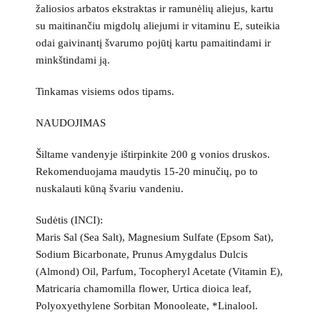
žaliosios arbatos ekstraktas ir ramunėlių aliejus, kartu
su maitinančiu migdolų aliejumi ir vitaminu E, suteikia
odai gaivinantį švarumo pojūtį kartu pamaitindami ir
minkštindami ją.
Tinkamas visiems odos tipams.
NAUDOJIMAS
Šiltame vandenyje ištirpinkite 200 g vonios druskos.
Rekomenduojama maudytis 15-20 minučių, po to
nuskalauti kūną švariu vandeniu.
Sudėtis (INCI):
Maris Sal (Sea Salt), Magnesium Sulfate (Epsom Sat),
Sodium Bicarbonate, Prunus Amygdalus Dulcis
(Almond) Oil, Parfum, Tocopheryl Acetate (Vitamin E),
Matricaria chamomilla flower, Urtica dioica leaf,
Polyoxyethylene Sorbitan Monooleate, *Linalool.