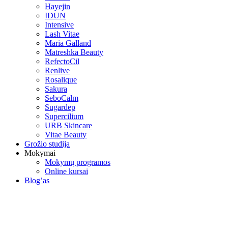
Hayejin
IDUN
Intensive
Lash Vitae
Maria Galland
Matreshka Beauty
RefectoCil
Renlive
Rosalique
Sakura
SeboCalm
Sugardep
Supercilium
URB Skincare
Vitae Beauty
Grožio studija
Mokymai
Mokymų programos
Online kursai
Blog’as