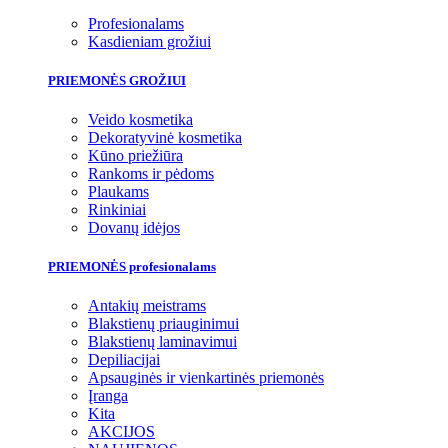
Profesionalams
Kasdieniam grožiui
PRIEMONĖS GROŽIUI
Veido kosmetika
Dekoratyvinė kosmetika
Kūno priežiūra
Rankoms ir pėdoms
Plaukams
Rinkiniai
Dovanų idėjos
PRIEMONĖS profesionalams
Antakių meistrams
Blakstienų priauginimui
Blakstienų laminavimui
Depiliacijai
Apsauginės ir vienkartinės priemonės
Įranga
Kita
AKCIJOS