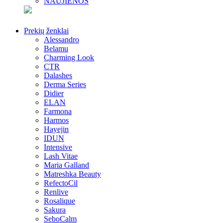
NAUJIENOS
Prekių ženklai
Alessandro
Belamu
Charming Look
CTR
Dalashes
Derma Series
Didier
ELAN
Farmona
Harmos
Hayejin
IDUN
Intensive
Lash Vitae
Maria Galland
Matreshka Beauty
RefectoCil
Renlive
Rosalique
Sakura
SeboCalm