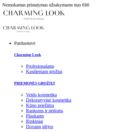
Nemokamas pristatymas užsakymams nuo €60
Parduotuvė
Charming Look
Profesionalams
Kasdieniam grožiui
PRIEMONĖS GROŽIUI
Veido kosmetika
Dekoratyvinė kosmetika
Kūno priežiūra
Rankoms ir pėdoms
Plaukams
Rinkiniai
Dovanų idėjos