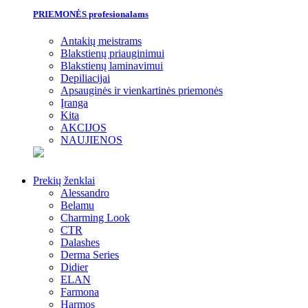
PRIEMONĖS profesionalams
Antakių meistrams
Blakstienų priauginimui
Blakstienų laminavimui
Depiliacijai
Apsauginės ir vienkartinės priemonės
Įranga
Kita
AKCIJOS
NAUJIENOS
Prekių ženklai
Alessandro
Belamu
Charming Look
CTR
Dalashes
Derma Series
Didier
ELAN
Farmona
Harmos