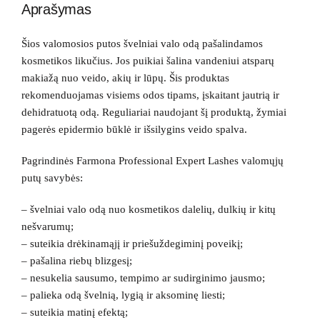
Aprašymas
Šios valomosios putos švelniai valo odą pašalindamos
kosmetikos likučius. Jos puikiai šalina vandeniui atsparų
makiažą nuo veido, akių ir lūpų. Šis produktas
rekomenduojamas visiems odos tipams, įskaitant jautrią ir
dehidratuotą odą. Reguliariai naudojant šį produktą, žymiai
pagerės epidermio būklė ir išsilygins veido spalva.
Pagrindinės Farmona Professional Expert Lashes valomųjų
putų savybės:
– švelniai valo odą nuo kosmetikos dalelių, dulkių ir kitų
nešvarumų;
– suteikia drėkinamąjį ir priešuždegiminį poveikį;
– pašalina riebų blizgesį;
– nesukelia sausumo, tempimo ar sudirginimo jausmo;
– palieka odą švelnią, lygią ir aksominę liesti;
– suteikia matinį efektą;