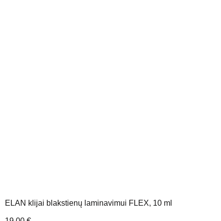
ELAN klijai blakstienų laminavimui FLEX, 10 ml
19,00
€