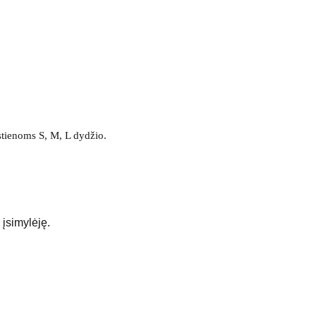
stienoms S, M, L dydžio.
įsimylėję.