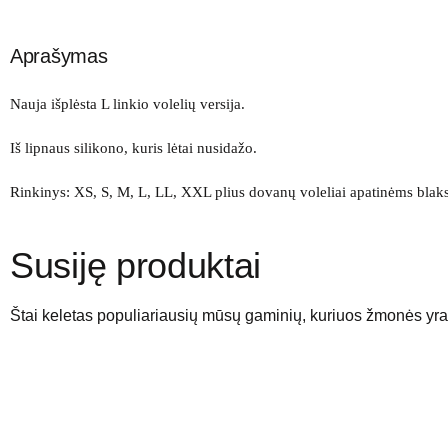
Aprašymas
Nauja išplėsta L linkio volelių versija.
Iš lipnaus silikono, kuris lėtai nusidažo.
Rinkinys: XS, S, M, L, LL, XXL
plius dovanų
voleliai apatinėms blak
Susiję produktai
Štai keletas populiariausių mūsų gaminių, kuriuos žmonės yra 