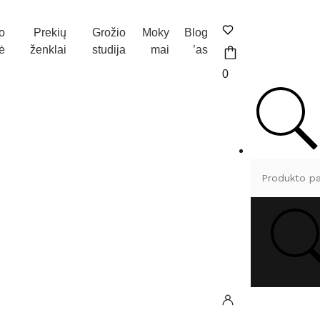
o
Prekių
Grožio
Moky
Blog
ė
ženklai
studija
mai
’as
0