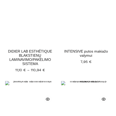
DIDIER LAB ESTHÉTIQUE
INTENSIVE putos makiažo
BLAKSTIENŲ
valymui
LAMINAVIMO/PAKĖLIMO
7,95
€
SISTEMA
11,10
€
–
110,94
€