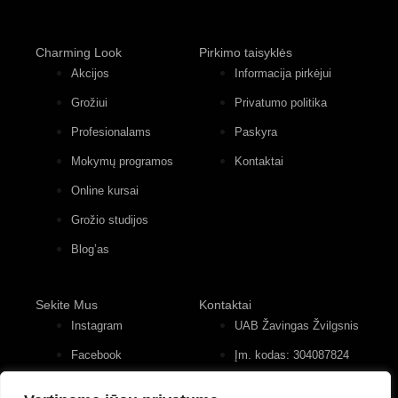
Charming Look
Pirkimo taisyklės
Akcijos
Informacija pirkėjui
Grožiui
Privatumo politika
Profesionalams
Paskyra
Mokymų programos
Kontaktai
Online kursai
Grožio studijos
Blog’as
Sekite Mus
Kontaktai
Instagram
UAB Žavingas Žvilgsnis
Facebook
Įm. kodas: 304087824
Konstitucijos pr. 12, 4
Youtube
įėjimas, 2 aukštas