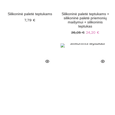
Silikoninė paletė teptukams
Silikoninė paletė teptukams +
silikoninė paletė priemonių
7,79
€
maišymui + silikoninis
teptukas
36,05
€
24,20
€