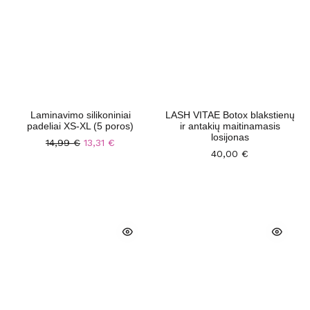
Laminavimo silikoniniai
LASH VITAE Botox blakstienų
padeliai XS-XL (5 poros)
ir antakių maitinamasis
losijonas
14,99
€
13,31
€
40,00
€