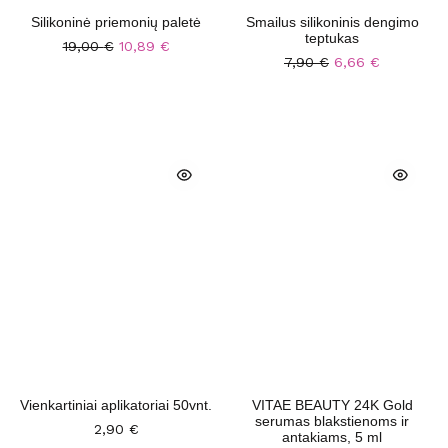
Silikoninė priemonių paletė
Smailus silikoninis dengimo
teptukas
19,00
€
10,89
€
7,90
€
6,66
€
Vienkartiniai aplikatoriai 50vnt.
VITAE BEAUTY 24K Gold
serumas blakstienoms ir
2,90
€
antakiams, 5 ml