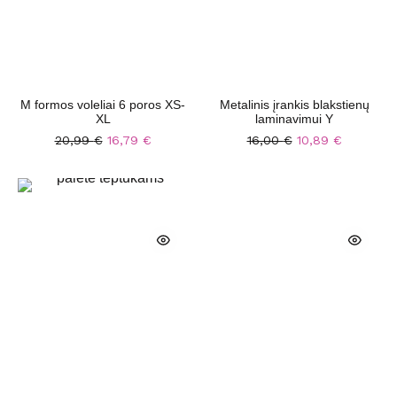
M formos voleliai 6 poros XS-
Metalinis įrankis blakstienų
XL
laminavimui Y
20,99
€
16,79
€
16,00
€
10,89
€