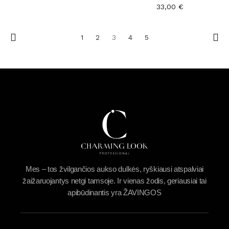
33,00
€
1
2
3
4
5
Mes – tos žvilgančios aukso dulkės, ryškiausi atspalviai
žaižaruojantys netgi tamsoje. Ir vienas žodis, geriausiai tai
apibūdinantis yra ŽAVINGOS