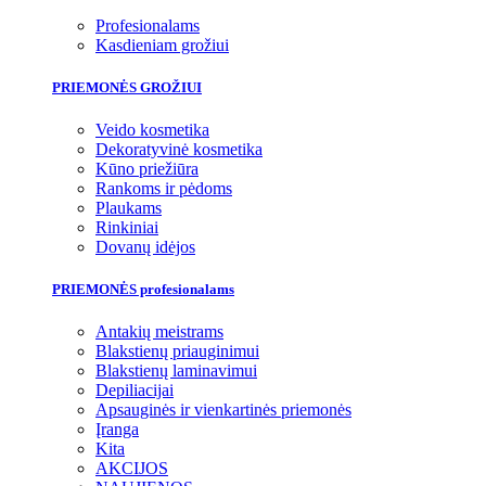
Profesionalams
Kasdieniam grožiui
PRIEMONĖS GROŽIUI
Veido kosmetika
Dekoratyvinė kosmetika
Kūno priežiūra
Rankoms ir pėdoms
Plaukams
Rinkiniai
Dovanų idėjos
PRIEMONĖS profesionalams
Antakių meistrams
Blakstienų priauginimui
Blakstienų laminavimui
Depiliacijai
Apsauginės ir vienkartinės priemonės
Įranga
Kita
AKCIJOS