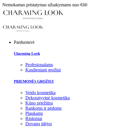
Nemokamas pristatymas užsakymams nuo €60
Parduotuvė
Charming Look
Profesionalams
Kasdieniam grožiui
PRIEMONĖS GROŽIUI
Veido kosmetika
Dekoratyvinė kosmetika
Kūno priežiūra
Rankoms ir pėdoms
Plaukams
Rinkiniai
Dovanų idėjos