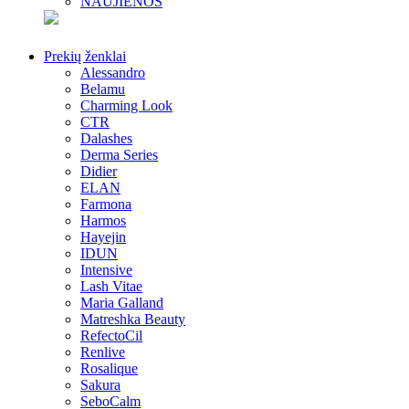
NAUJIENOS
Prekių ženklai
Alessandro
Belamu
Charming Look
CTR
Dalashes
Derma Series
Didier
ELAN
Farmona
Harmos
Hayejin
IDUN
Intensive
Lash Vitae
Maria Galland
Matreshka Beauty
RefectoCil
Renlive
Rosalique
Sakura
SeboCalm