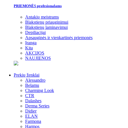
PRIEMONĖS profesionalams
Antakių meistrams
Blakstienų priauginimui
Blakstienų laminavimui
Depiliacijai
Apsauginės ir vienkartinės priemonės
Įranga
Kita
AKCIJOS
NAUJIENOS
Prekių ženklai
Alessandro
Belamu
Charming Look
CTR
Dalashes
Derma Series
Didier
ELAN
Farmona
Harmos