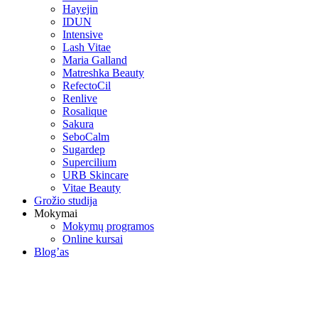
Hayejin
IDUN
Intensive
Lash Vitae
Maria Galland
Matreshka Beauty
RefectoCil
Renlive
Rosalique
Sakura
SeboCalm
Sugardep
Supercilium
URB Skincare
Vitae Beauty
Grožio studija
Mokymai
Mokymų programos
Online kursai
Blog’as