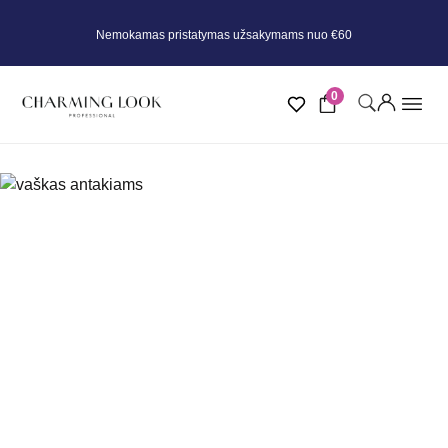
Nemokamas pristatymas užsakymams nuo €60
0