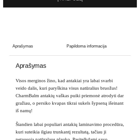
Aprašymas
Papildoma informacija
Aprašymas
Visos merginos žino, kad antakiai yra labai svarbi
veido dalis, kuri paryškina visus natūralius bruožus!
CharmBalm antakių vaškas puiki priemonė atrodyti dar
gražiau, o persiko kvapas tikrai sukels šypseną išeinant
iš namų!
Šiandien labai populiari antakių laminavimo procedūra,
kuri suteikia ilgiau trunkantį rezultatą, tačiau ji
netausoja natūralaus plauko. Pasitelkdami savo