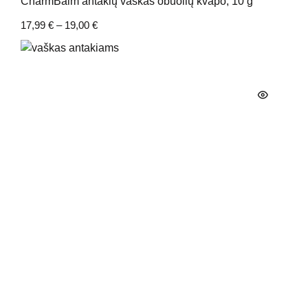
CharmBalm antakių vaškas obuolių kvapo, 10 g
17,99
€
–
19,00
€