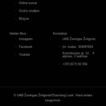
Online kursai
Grožio studijos
Blog’as
Sekite Mus
Kontaktai
Instagram
UAB Žavingas Žvilgsnis
Facebook
Įm. kodas: 304087824
Konstitucijos pr. 12, 4
Youtube
įėjimas, 2 aukštas
+370 (677) 82 556
© UAB Žavingas Žvilgsnis/Charming Look. Visos teisės
saugomos.