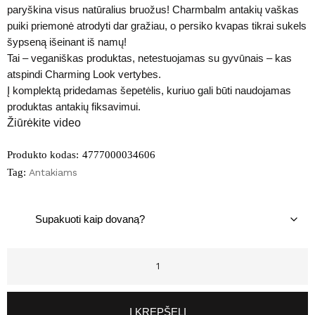
paryškina visus natūralius bruožus! Charmbalm antakių vaškas
puiki priemonė atrodyti dar gražiau, o persiko kvapas tikrai sukels
šypseną išeinant iš namų!
Tai – veganiškas produktas, netestuojamas su gyvūnais – kas
atspindi Charming Look vertybes.
Į komplektą pridedamas šepetėlis, kuriuo gali būti naudojamas
produktas antakių fiksavimui.
Žiūrėkite video
Produkto kodas:
4777000034606
Tag:
Antakiams
Į KREPŠELĮ