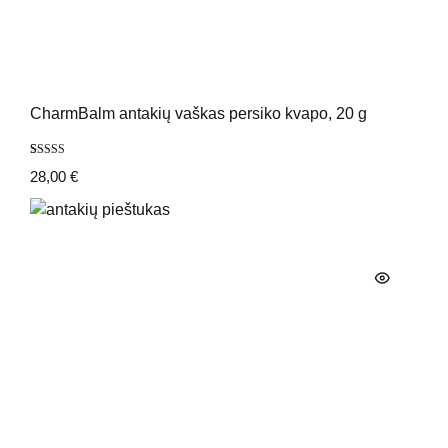
CharmBalm antakių vaškas persiko kvapo, 20 g
Įvertinimas:
8
28,00
€
4.88
iš 5
(viso
įvertinimų:
)