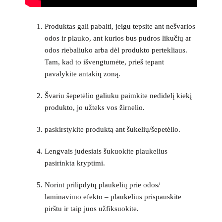
Produktas gali pabalti, jeigu tepsite ant nešvarios
odos ir plauko, ant kurios bus pudros likučių ar
odos riebaliuko arba dėl produkto pertekliaus.
Tam, kad to išvengtumėte, prieš tepant
pavalykite antakių zoną.
Švariu šepetėlio galiuku paimkite nedidelį kiekį
produkto, jo užteks vos žirnelio.
paskirstykite produktą ant šukelių/šepetėlio.
Lengvais judesiais šukuokite plaukelius
pasirinkta kryptimi.
Norint prilipdytų plaukelių prie odos/
laminavimo efekto – plaukelius prispauskite
pirštu ir taip juos užfiksuokite.