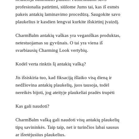
profesionalia patirtimi, siūlome Jums tai, kas iš esmės
pakeis antakių laminavimo procedūrą. Saugokite savo
plaukelius ir kasdien lengvai kurkite išskirtinį įvaizdį.
CharmBalm antakių vaškas yra veganiškas produktas,
netestuojamas su gyvūnais. O tai yra viena iš
svarbiausių Charming Look vertybių.
Kodėl verta rinktis šį antakių vašką?
Jis išsiskiria tuo, kad fiksaciją išlaiko visą dieną ir
nedžiovina antakių plaukelių, juos tausoja, todėl
nereikės bijoti, jog ateityje plaukeliai pradės trupėti
Kas gali naudoti?
CharmBalm vašką gali naudoti visų antakių plaukelių
tipų savininkės. Taip taip, net ir turinčios labai sausus
ar išretėjusiius plaukelius.