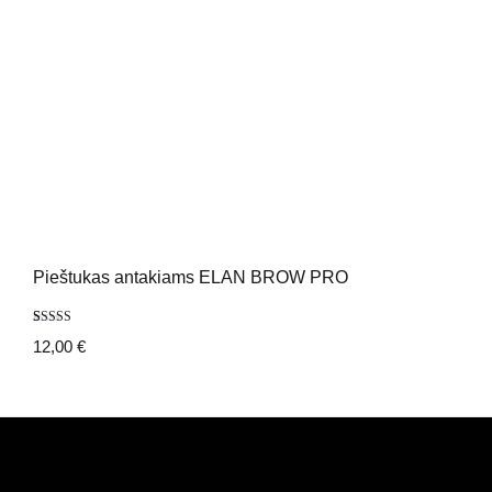
Pieštukas antakiams ELAN BROW PRO
Įvertinimas:
1
12,00
€
5.00
iš 5
(viso
įvertinimų:
)