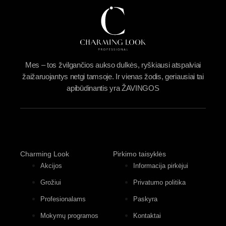
Mes – tos žvilgančios aukso dulkės, ryškiausi atspalviai
žaižaruojantys netgi tamsoje. Ir vienas žodis, geriausiai tai
apibūdinantis yra ŽAVINGOS
Charming Look
Pirkimo taisyklės
Akcijos
Informacija pirkėjui
Grožiui
Privatumo politika
Profesionalams
Paskyra
Mokymų programos
Kontaktai