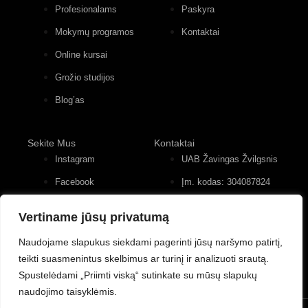
Profesionalams
Paskyra
Mokymų programos
Kontaktai
Online kursai
Grožio studijos
Blog’as
Sekite Mus
Kontaktai
Instagram
UAB Žavingas Žvilgsnis
Facebook
Įm. kodas: 304087824
Konstitucijos pr. 12, 4
Youtube
įėjimas, 2 aukštas
Vertiname jūsų privatumą
+370 (677) 82 556
Naudojame slapukus siekdami pagerinti jūsų naršymo patirtį,
teikti suasmenintus skelbimus ar turinį ir analizuoti srautą.
Spustelėdami „Priimti viską“ sutinkate su mūsų slapukų
naudojimo taisyklėmis.