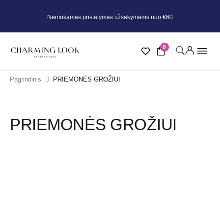
Nemokamas pristatymas užsakymams nuo €60
0
Pagrindinis
PRIEMONĖS GROŽIUI
PRIEMONĖS GROŽIUI
KATEGORIJOS
Derma series
Plaukams
Vaikui ir mamai
Veido kosmetika