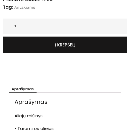
Tag:
Antakiams
Į KREPŠELĮ
Aprašymas
Aprašymas
Aliejų mišinys
• Taramiros aliejus