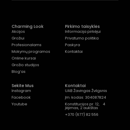
Charming Look
Pirkimo taisyklės
Akcijos
Informacija pirkėjui
Grožiui
Privatumo politika
Profesionalams
Paskyra
Mokymų programos
Kontaktai
Online kursai
Grožio studijos
Blog’as
Sekite Mus
Kontaktai
Instagram
UAB Žavingas Žvilgsnis
Facebook
Įm. kodas: 304087824
Youtube
Konstitucijos pr. 12, 4
įėjimas, 2 aukštas
+370 (677) 82 556