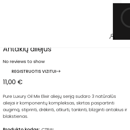
Antakių aliejus
No reviews to show
REGISTRUOTIS VIZITUI
11,00
€
Pure Luxury Oil Mix Elixir aliejų seriją sudaro 3 natūralūs
aliejai ir komponentų kompleksas, skirtas paspartinti
augimą, stiprinti, drėkinti, atkurti, tankinti, blizginti antakius ir
blakstienas.
Produkto kodas:
CTRAL