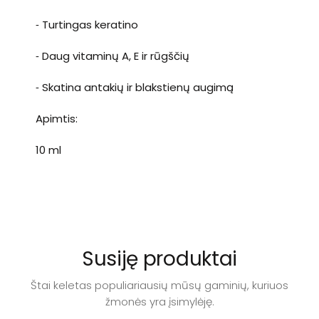
⁃ Turtingas keratino
⁃ Daug vitaminų A, E ir rūgščių
⁃ Skatina antakių ir blakstienų augimą
Apimtis:
10 ml
Susiję produktai
Štai keletas populiariausių mūsų gaminių, kuriuos
žmonės yra įsimylėję.