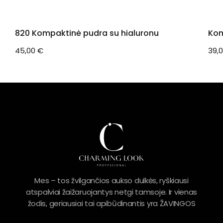
820 Kompaktinė pudra su hialuronu
Kom
45,00
€
39,
Mes – tos žvilgančios aukso dulkės, ryškiausi
atspalviai žaižaruojantys netgi tamsoje. Ir vienas
žodis, geriausiai tai apibūdinantis yra ŽAVINGOS