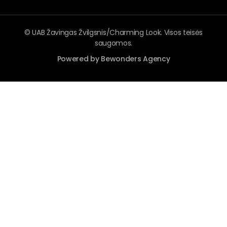
© UAB Žavingas Žvilgsnis/Charming Look. Visos teisės
saugomos.
Powered by Bewonders Agency