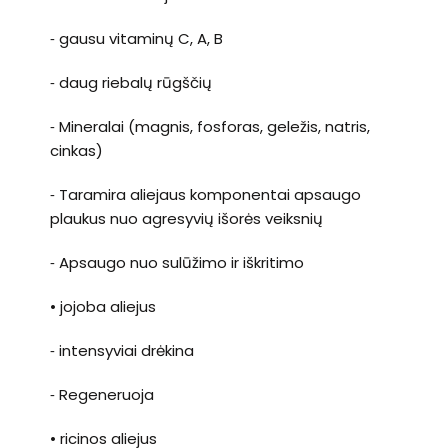
⁃ gausu vitaminų C, A, B
⁃ daug riebalų rūgščių
⁃ Mineralai (magnis, fosforas, geležis, natris,
cinkas)
⁃ Taramira aliejaus komponentai apsaugo
plaukus nuo agresyvių išorės veiksnių
⁃ Apsaugo nuo sulūžimo ir iškritimo
• jojoba aliejus
⁃ intensyviai drėkina
⁃ Regeneruoja
• ricinos aliejus