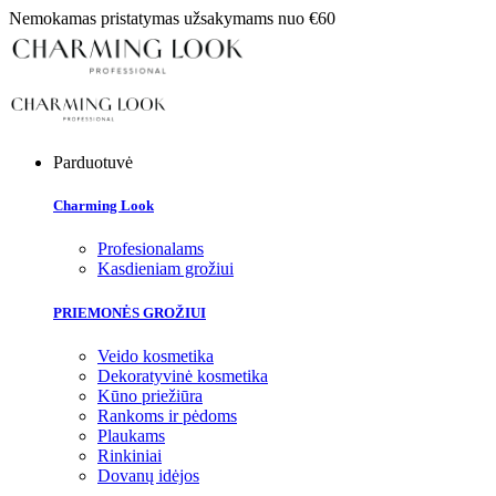
Nemokamas pristatymas užsakymams nuo €60
Parduotuvė
Charming Look
Profesionalams
Kasdieniam grožiui
PRIEMONĖS GROŽIUI
Veido kosmetika
Dekoratyvinė kosmetika
Kūno priežiūra
Rankoms ir pėdoms
Plaukams
Rinkiniai
Dovanų idėjos