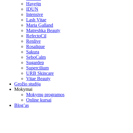
Hayejin
IDUN
Intensive
Lash Vitae
Maria Galland
Matreshka Beauty
RefectoCil
Renlive
Rosalique
Sakura
SeboCalm
Sugardep
Supercilium
URB Skincare
Vitae Beauty
Grožio studija
Mokymai
Mokymų programos
Online kursai
Blog’as