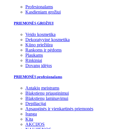
Profesionalams
Kasdieniam grožiui
PRIEMONĖS GROŽIUI
Veido kosmetika
Dekoratyvinė kosmetika
Kūno priežiūra
Rankoms ir pėdoms
Plaukams
Rinkiniai
Dovanų idėjos
PRIEMONĖS profesionalams
Antakių meistrams
Blakstienų priauginimui
Blakstienų laminavimui
Depiliacijai
Apsauginės ir vienkartinės priemonės
Įranga
Kita
AKCIJOS