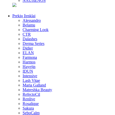
NAUJIENOS
Prekių ženklai
Alessandro
Belamu
Charming Look
CTR
Dalashes
Derma Series
Didier
ELAN
Farmona
Harmos
Hayejin
IDUN
Intensive
Lash Vitae
Maria Galland
Matreshka Beauty
RefectoCil
Renlive
Rosalique
Sakura
SeboCalm