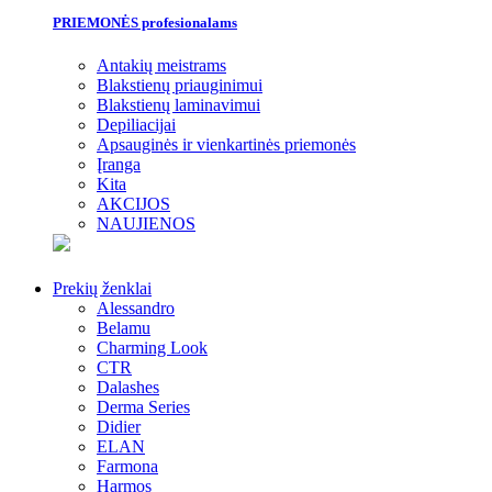
PRIEMONĖS profesionalams
Antakių meistrams
Blakstienų priauginimui
Blakstienų laminavimui
Depiliacijai
Apsauginės ir vienkartinės priemonės
Įranga
Kita
AKCIJOS
NAUJIENOS
Prekių ženklai
Alessandro
Belamu
Charming Look
CTR
Dalashes
Derma Series
Didier
ELAN
Farmona
Harmos