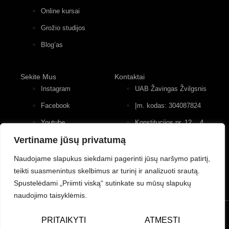
Online kursai
Grožio studijos
Blog’as
Sekite Mus
Kontaktai
Instagram
UAB Žavingas Žvilgsnis
Facebook
Įm. kodas: 304087824
Youtube
Konstitucijos pr. 12, 4
įėjimas, 2 aukštas
Vertiname jūsų privatumą
+370 (677) 82 556
Naudojame slapukus siekdami pagerinti jūsų naršymo patirtį,
teikti suasmenintus skelbimus ar turinį ir analizuoti srautą.
Spustelėdami „Priimti viską“ sutinkate su mūsų slapukų
naudojimo taisyklėmis.
© UAB Žavingas Žvilgsnis/Charming Look. Visos teisės
PRITAIKYTI
ATMESTI
saugomos.