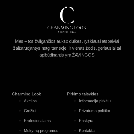
Mes – tos žvilgančios aukso dulkės, ryškiausi atspalviai
žaižaruojantys netgi tamsoje. Ir vienas žodis, geriausiai tai
apibūdinantis yra ŽAVINGOS
Charming Look
Pirkimo taisyklės
Akcijos
Informacija pirkėjui
Grožiui
Privatumo politika
Profesionalams
Paskyra
Mokymų programos
Kontaktai