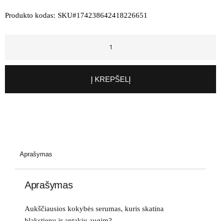
Produkto kodas:
SKU#174238642418226651
Į KREPŠELĮ
Aprašymas
Aprašymas
Aukščiausios kokybės serumas, kuris skatina
blakstienų ir antakių augim?