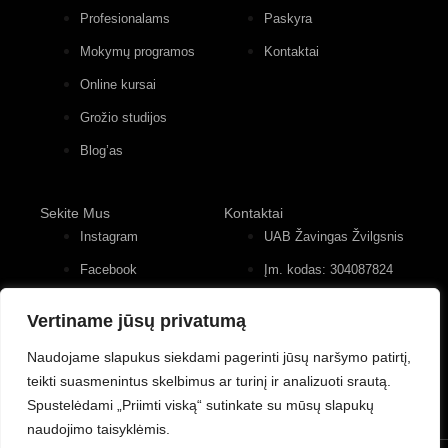
Profesionalams
Paskyra
Mokymų programos
Kontaktai
Online kursai
Grožio studijos
Blog’as
Sekite Mus
Kontaktai
Instagram
UAB Žavingas Žvilgsnis
Facebook
Įm. kodas: 304087824
Konstitucijos pr. 12, 4
Youtube
įėjimas, 2 aukštas
Vertiname jūsų privatumą
+370 (677) 82 556
Naudojame slapukus siekdami pagerinti jūsų naršymo patirtį,
teikti suasmenintus skelbimus ar turinį ir analizuoti srautą.
Spustelėdami „Priimti viską“ sutinkate su mūsų slapukų
naudojimo taisyklėmis.