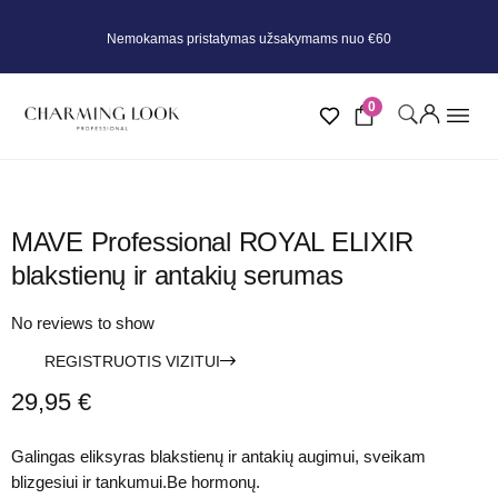
Nemokamas pristatymas užsakymams nuo €60
0
MAVE Professional ROYAL ELIXIR
blakstienų ir antakių serumas
No reviews to show
REGISTRUOTIS VIZITUI
29,95
€
Galingas eliksyras blakstienų ir antakių augimui, sveikam
blizgesiui ir tankumui.Be hormonų.