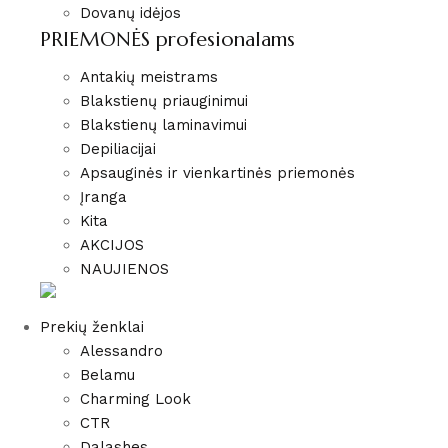
Dovanų idėjos
PRIEMONĖS profesionalams
Antakių meistrams
Blakstienų priauginimui
Blakstienų laminavimui
Depiliacijai
Apsauginės ir vienkartinės priemonės
Įranga
Kita
AKCIJOS
NAUJIENOS
Prekių ženklai
Alessandro
Belamu
Charming Look
CTR
Dalashes