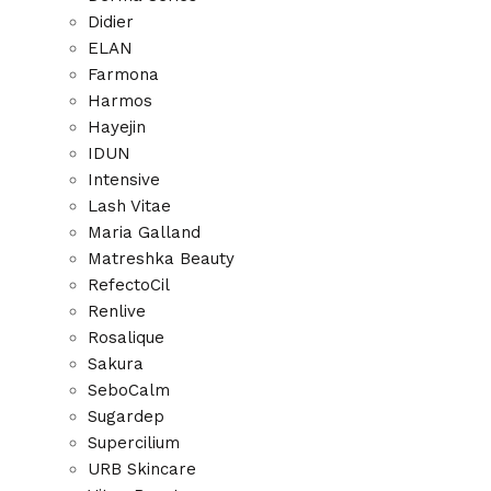
Didier
ELAN
Farmona
Harmos
Hayejin
IDUN
Intensive
Lash Vitae
Maria Galland
Matreshka Beauty
RefectoCil
Renlive
Rosalique
Sakura
SeboCalm
Sugardep
Supercilium
URB Skincare