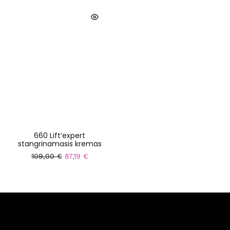
660 Lift’expert
stangrinamasis kremas
109,00
€
87,19
€