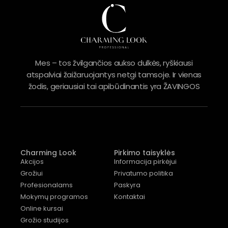
Mes – tos žvilgančios aukso dulkės, ryškiausi
atspalviai žaižaruojantys netgi tamsoje. Ir vienas
žodis, geriausiai tai apibūdinantis yra ŽAVINGOS
Charming Look
Pirkimo taisyklės
Akcijos
Informacija pirkėjui
Grožiui
Privatumo politika
Profesionalams
Paskyra
Mokymų programos
Kontaktai
Online kursai
Grožio studijos