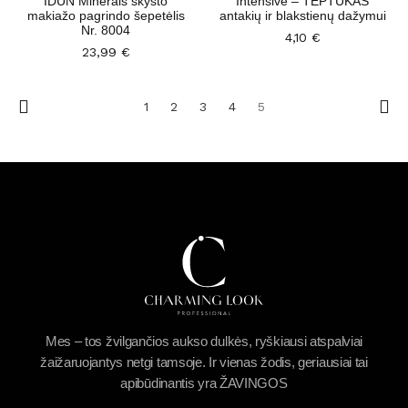
IDUN Minerals skysto
Intensive – TEPTUKAS
makiažo pagrindo šepetėlis
antakių ir blakstienų dažymui
Nr. 8004
4,10
€
23,99
€
1
2
3
4
5
Mes – tos žvilgančios aukso dulkės, ryškiausi atspalviai
žaižaruojantys netgi tamsoje. Ir vienas žodis, geriausiai tai
apibūdinantis yra ŽAVINGOS