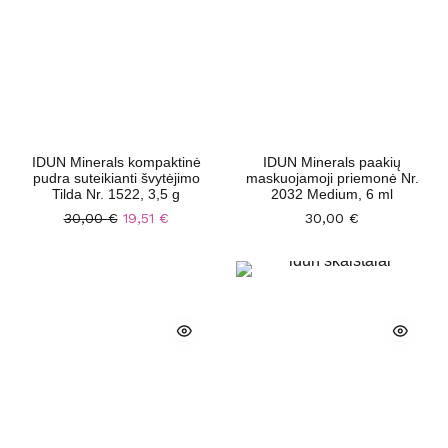
IDUN Minerals kompaktinė
IDUN Minerals paakių
pudra suteikianti švytėjimo
maskuojamoji priemonė Nr.
Tilda Nr. 1522, 3,5 g
2032 Medium, 6 ml
30,00
€
19,51
€
30,00
€