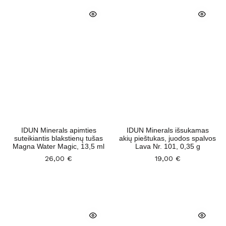
IDUN Minerals apimties
IDUN Minerals išsukamas
suteikiantis blakstienų tušas
akių pieštukas, juodos spalvos
Magna Water Magic, 13,5 ml
Lava Nr. 101, 0,35 g
26,00
€
19,00
€