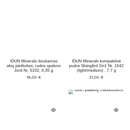
IDUN Minerals išsukamas
IDUN Minerals kompaktinė
akių pieštukas, rudos spalvos
pudra Skärgård 2in1 Nr. 1542
Jord Nr. 5102, 0,35 g
(light/medium) , 7,7 g
19,00
€
31,00
€