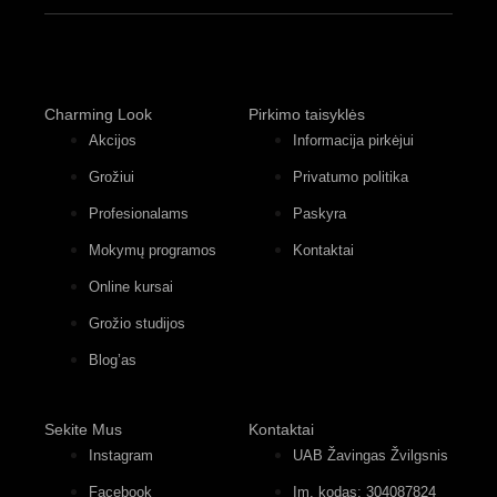
Charming Look
Pirkimo taisyklės
Akcijos
Informacija pirkėjui
Grožiui
Privatumo politika
Profesionalams
Paskyra
Mokymų programos
Kontaktai
Online kursai
Grožio studijos
Blog’as
Sekite Mus
Kontaktai
Instagram
UAB Žavingas Žvilgsnis
Facebook
Įm. kodas: 304087824