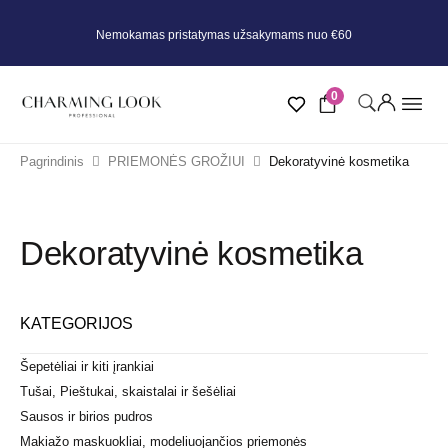
Nemokamas pristatymas užsakymams nuo €60
0
Pagrindinis
PRIEMONĖS GROŽIUI
Dekoratyvinė kosmetika
Dekoratyvinė kosmetika
KATEGORIJOS
Šepetėliai ir kiti įrankiai
Tušai, Pieštukai, skaistalai ir šešėliai
Sausos ir birios pudros
Makiažo maskuokliai, modeliuojančios priemonės