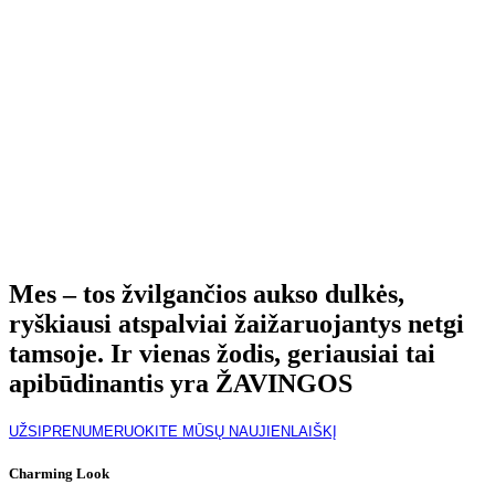
Mes – tos žvilgančios aukso dulkės,
ryškiausi atspalviai žaižaruojantys netgi
tamsoje. Ir vienas žodis, geriausiai tai
apibūdinantis yra ŽAVINGOS
UŽSIPRENUMERUOKITE MŪSŲ NAUJIENLAIŠKĮ
Charming Look