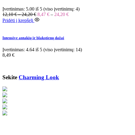
Įvertinimas:
5.00
iš 5 (viso įvertinimų:
4
)
12,10
€
–
24,20
€
8,47
€
–
24,20
€
Pridėti į krepšelį
Intensive antakių ir blakstienų dažai
Įvertinimas:
4.64
iš 5 (viso įvertinimų:
14
)
8,49
€
Previous
Next
Sekite
Charming Look