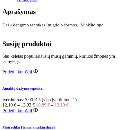
Aprašymas
Dažų dengimo teptukas (migdolo formos). Minkšto tipo.
Susiję produktai
Štai keletas populiariausių mūsų gaminių, kuriuos žmonės yra
įsimylėję.
Pridėti į krepšelį
Antakių dažymo teptukai
Įvertinimas:
5.00
iš 5 (viso įvertinimų:
1
)
12,10
€
–
13,92
€
10,89
€
–
12,10
€
Pridėti į krepšelį
Matreshka Henna antakių dažai