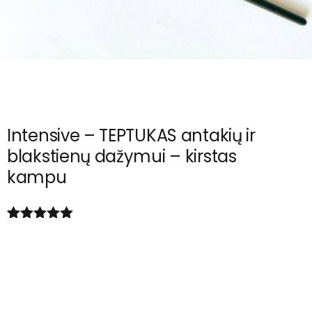
Intensive – TEPTUKAS antakių ir
blakstienų dažymui – kirstas
kampu
Įvertinimas
6
:
5.00
iš 5
(viso
įvertinimų:
)