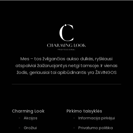
Mes – tos žvilgančios aukso dulkės, ryškiausi
atspalviai žaižaruojantys netgi tamsoje. Ir vienas
žodis, geriausiai tai apibūdinantis yra ŽAVINGOS
Charming Look
Pirkimo taisyklės
Akcijos
Informacija pirkėjui
Grožiui
Privatumo politika