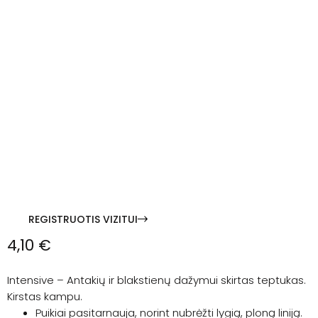
REGISTRUOTIS VIZITUI
4,10
€
Intensive – Antakių ir blakstienų dažymui skirtas teptukas.
Kirstas kampu.
Puikiai pasitarnauja, norint nubrėžti lygią, ploną liniją.