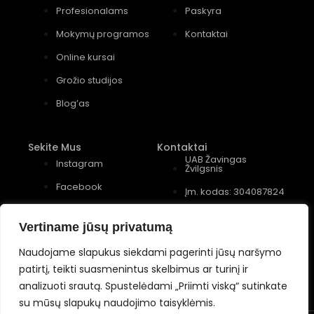
Profesionalams
Paskyra
Mokymų programos
Kontaktai
Online kursai
Grožio studijos
Blog’as
Sekite Mus
Kontaktai
UAB Žavingas
Instagram
Žvilgsnis
Facebook
Įm. kodas: 304087824
Youtube
Konstitucijos pr. 12, 4
įėjimas, 2 aukštas
Vertiname jūsų privatumą
+370 (677) 82 556
Naudojame slapukus siekdami pagerinti jūsų naršymo
patirtį, teikti suasmenintus skelbimus ar turinį ir
analizuoti srautą. Spustelėdami „Priimti viską“ sutinkate
su mūsų slapukų naudojimo taisyklėmis.