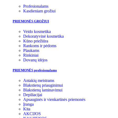
Profesionalams
Kasdieniam grožiui
PRIEMONĖS GROŽIUI
Veido kosmetika
Dekoratyvinė kosmetika
Kūno priežiūra
Rankoms ir pėdoms
Plaukams
Rinkiniai
Dovanų idėjos
PRIEMONĖS profesionalams
Antakių meistrams
Blakstienų priauginimui
Blakstienų laminavimui
Depiliacijai
Apsauginės ir vienkartinės priemonės
Įranga
Kita
AKCIJOS