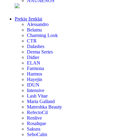
NAUJIENOS
Prekių ženklai
Alessandro
Belamu
Charming Look
CTR
Dalashes
Derma Series
Didier
ELAN
Farmona
Harmos
Hayejin
IDUN
Intensive
Lash Vitae
Maria Galland
Matreshka Beauty
RefectoCil
Renlive
Rosalique
Sakura
SeboCalm