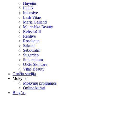
Hayejin
IDUN
Intensive
Lash Vitae
Maria Galland
Matreshka Beauty
RefectoCil
Renlive
Rosalique
Sakura
SeboCalm
Sugardep
Supercilium
URB Skincare
Vitae Beauty
Grožio studija
Mokymai
Mokymų programos
Online kursai
Blog’as