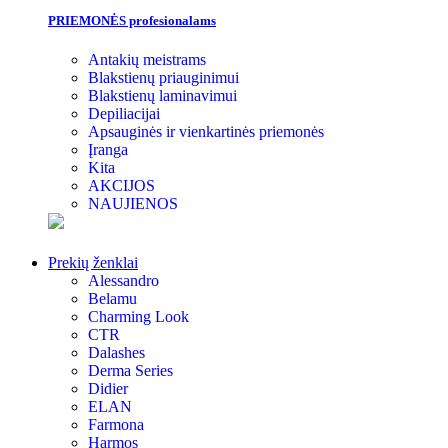
PRIEMONĖS profesionalams
Antakių meistrams
Blakstienų priauginimui
Blakstienų laminavimui
Depiliacijai
Apsauginės ir vienkartinės priemonės
Įranga
Kita
AKCIJOS
NAUJIENOS
Prekių ženklai
Alessandro
Belamu
Charming Look
CTR
Dalashes
Derma Series
Didier
ELAN
Farmona
Harmos