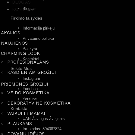
BLOG’AS
Blog’as
KONTAKTAI
Pirkimo taisyklės
Informacija pirkėjui
AKCIJOS
Privatumo politika
NAUJIENOS
Paskyra
CHARMING LOOK
Kontaktai
PROFESIONALAMS
Sekite Mus
KASDIENIAM GROŽIUI
Instagram
PRIEMONĖS GROŽIUI
Facebook
VEIDO KOSMETIKA
Youtube
DEKORATYVINĖ KOSMETIKA
Kontaktai
VAIKUI IR MAMAI
UAB Žavingas Žvilgsnis
PLAUKAMS
Įm. kodas: 304087824
DOVANŲ IDĖJOS