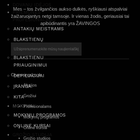
DOVANŲ IDĖJOS
Mes – tos žvilgančios aukso dulkės, ryškiausi atspalviai
PRIEMONĖS
žaižaruojantys netgi tamsoje. Ir vienas žodis, geriausiai tai
PROFESIONALAMS
apibūdinantis yra ŽAVINGOS
ANTAKIŲ MEISTRAMS
BLAKSTIENŲ
LAMINAVIMUI
Užsiprenumeruokite mūsų naujienlaiškį
BLAKSTIENU
PRIAUGINIMUI
Charming Look
DEPILIACIJAI
Akcijos
ĮRANGA
Grožiui
KITA
MOKYMAI
Profesionalams
MOKYMŲ PROGRAMOS
Mokymų programos
ONLINE KURSAI
Online kursai
GROŽIO STUDIJA
Grožio studijos