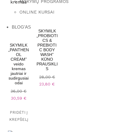
MOKYMŲ PROGRAMOS
ONLINE KURSAI
BLOG’AS
SKYMILK
„PROBIOTI
CS &
SKYMILK
PREBIOTI
„PANTHEN
C BODY
OL
WASH”
CREAM”
KŪNO
veido
PRAUSIKLI
kremas
S
jautriai ir
O
28,00
€
sudirgusiai
R
C
odai
23,80
€
I
U
O
G
36,00
€
R
R
I
C
R
30,59
€
I
N
U
E
G
A
R
N
I
L
R
PRIDĖTI Į
T
N
P
E
P
KREPŠELĮ
A
R
N
R
L
I
T
I
P
C
P