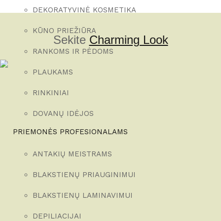
P
P
DEKORATYVINĖ KOSMETIKA
R
R
I
I
C
KŪNO PRIEŽIŪRA
C
E
Sekite
Charming Look
E
W
I
RANKOMS IR PĖDOMS
A
S
S
:
:
PLAUKAMS
2
2
3
8
,
RINKINIAI
,
8
0
0
0
DOVANŲ IDĖJOS
€
€
PRIEMONĖS PROFESIONALAMS
.
.
ANTAKIŲ MEISTRAMS
BLAKSTIENŲ PRIAUGINIMUI
BLAKSTIENŲ LAMINAVIMUI
DEPILIACIJAI