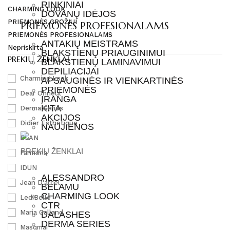
RINKINIAI
CHARMING LOOK
DOVANŲ IDĖJOS
PRIEMONĖS GROŽIUI
PRIEMONĖS PROFESIONALAMS
PRIEMONĖS PROFESIONALAMS
ANTAKIŲ MEISTRAMS
Nepriskirta
BLAKSTIENŲ PRIAUGINIMUI
PREKIŲ ŽENKLAI
BLAKSTIENŲ LAMINAVIMUI
DEPILIACIJAI
Charming Look
APSAUGINĖS IR VIENKARTINĖS
PRIEMONĖS
Dear Ohneul
ĮRANGA
KITA
Derma Series
AKCIJOS
Didier Esthetique
NAUJIENOS
ELAN
PREKIŲ ŽENKLAI
Farmona
IDUN
ALESSANDRO
Jean D'arcel
BELAMU
CHARMING LOOK
LediBelle
CTR
Maria Galland
DALASHES
DERMA SERIES
Masqmai