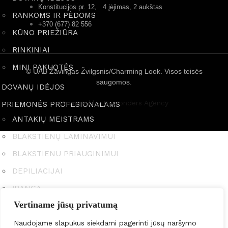
Konstitucijos pr. 12, 4 įėjimas, 2 aukštas
RANKOMS IR PĖDOMS
+370 (677) 82 556
KŪNO PRIEŽIŪRA
RINKINIAI
MINI PAKUOTĖS
© UAB Žavingas Žvilgsnis/Charming Look. Visos teisės
saugomos.
DOVANŲ IDĖJOS
Powered by Bewonders Agency
PRIEMONĖS PROFESIONALAMS
ANTAKIŲ MEISTRAMS
BLAKSTIENŲ LAMINAVIMUI
BLAKSTIENU PRIAUGINIMUI
DEPILIACIJAI
ĮRANGA
Vertiname jūsų privatumą
KITA
Naudojame slapukus siekdami pagerinti jūsų naršymo
MOKYMAI