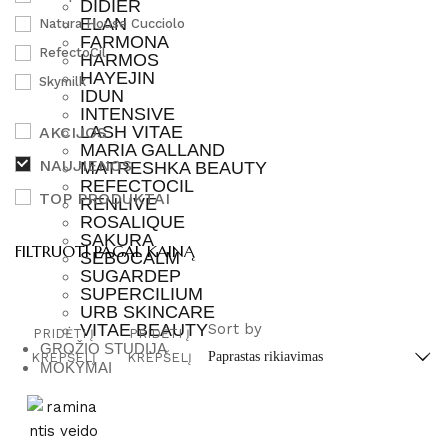
DIDIER
ELAN
Natura House Cucciolo
FARMONA
RefectoCil
HARMOS
HAYEJIN
Skymilk
IDUN
INTENSIVE
LASH VITAE
AKCIJOS
MARIA GALLAND
NAUJIENOS
MATRESHKA BEAUTY
REFECTOCIL
TOP PRODUKTAI
RENLIVE
ROSALIQUE
SAKURA
FILTRUOTI PAGAL KAINĄ
SEBOCALM
SUGARDEP
SUPERCILIUM
URB SKINCARE
Sort by
VITAE BEAUTY
PRIDĖTI Į
PRIDĖTI Į
GROŽIO STUDIJA
KREPŠELĮ
KREPŠELĮ
MOKYMAI