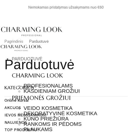
Nemokamas pristatymas užsakymams nuo €60
Pagrindinis
Parduotuvė
PARDUOTUVĖ
Parduotuvė
CHARMING LOOK
PROFESIONALAMS
KATEGORIJOS
KASDIENIAM GROŽIUI
PRIEMONĖS GROŽIUI
Online kursai
VEIDO KOSMETIKA
AKCIJOS
DEKORATYVINĖ KOSMETIKA
IEVOS MĖGSTAMIAUSI
KŪNO PRIEŽIŪRA
NAUJIENOS
RANKOMS IR PĖDOMS
PLAUKAMS
TOP PRODUKTAI