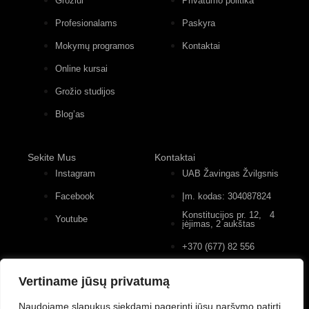
Grožiui
Privatumo politika
Profesionalams
Paskyra
Mokymų programos
Kontaktai
Online kursai
Grožio studijos
Blog’as
Sekite Mus
Kontaktai
Instagram
UAB Žavingas Žvilgsnis
Facebook
Įm. kodas: 304087824
Konstitucijos pr. 12, 4
Youtube
įėjimas, 2 aukštas
+370 (677) 82 556
Vertiname jūsų privatumą
Naudojame slapukus siekdami pagerinti jūsų naršymo patirtį,