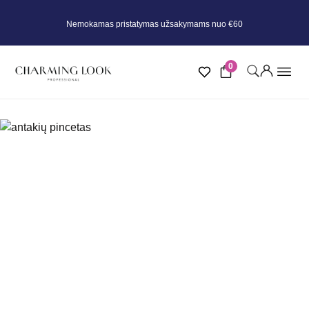
Nemokamas pristatymas užsakymams nuo €60
0