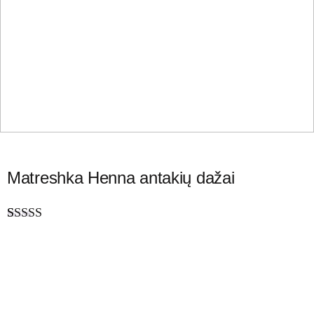
Matreshka Henna antakių dažai
Įvertinimas:
4
5.00
iš 5
(viso
įvertinimų:
)