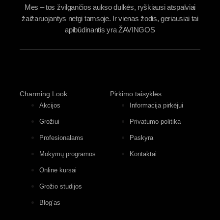
Mes – tos žvilgančios aukso dulkės, ryškiausi atspalviai
žaižaruojantys netgi tamsoje. Ir vienas žodis, geriausiai tai
apibūdinantis yra ŽAVINGOS
Charming Look
Pirkimo taisyklės
Akcijos
Informacija pirkėjui
Grožiui
Privatumo politika
Profesionalams
Paskyra
Mokymų programos
Kontaktai
Online kursai
Grožio studijos
Blog’as