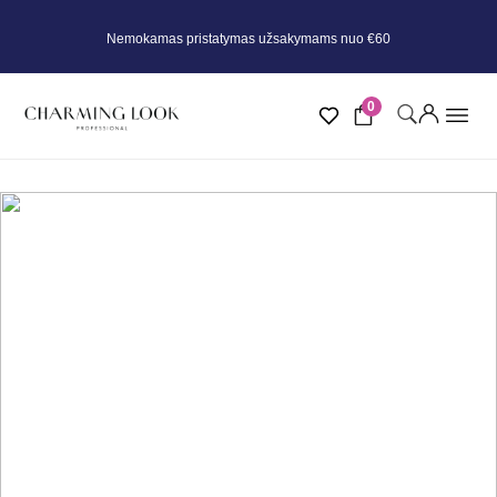
Nemokamas pristatymas užsakymams nuo €60
0