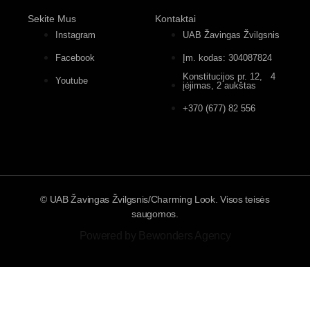
Sekite Mus
Kontaktai
Instagram
UAB Žavingas Žvilgsnis
Facebook
Įm. kodas: 304087824
Konstitucijos pr. 12, 4
Youtube
įėjimas, 2 aukštas
+370 (677) 82 556
© UAB Žavingas Žvilgsnis/Charming Look. Visos teisės
saugomos.
Powered by Bewonders Agency