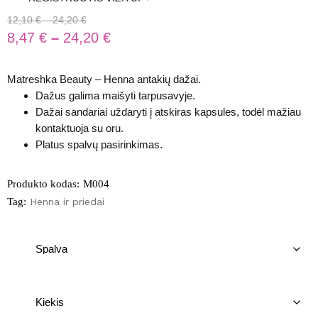
12,10
€
–
24,20
€
8,47
€
–
24,20
€
Matreshka Beauty – Henna antakių dažai.
Dažus galima maišyti tarpusavyje.
Dažai sandariai uždaryti į atskiras kapsules, todėl mažiau
kontaktuoja su oru.
Platus spalvų pasirinkimas.
Produkto kodas:
M004
Tag:
Henna ir priedai