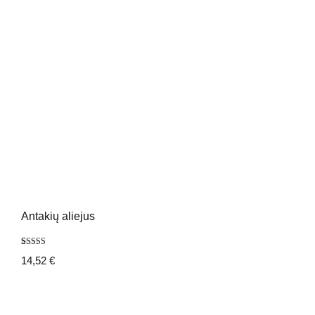
Antakių aliejus
Įvertinimas:
7
14,52
€
5.00
iš 5
(viso
įvertinimų:
)