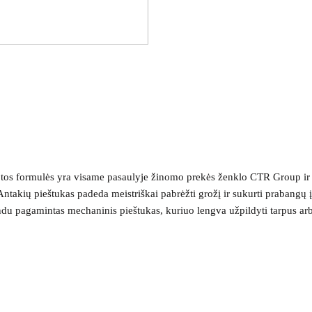
lvotos formulės yra visame pasaulyje žinomo prekės ženklo CTR Group 
akių pieštukas padeda meistriškai pabrėžti grožį ir sukurti prabangų įvai
ndu pagamintas mechaninis pieštukas, kuriuo lengva užpildyti tarpus arb