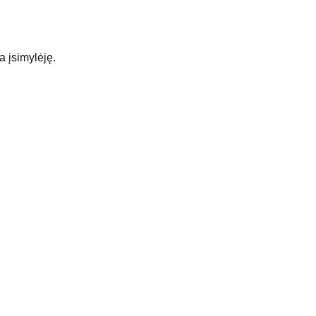
a įsimylėję.