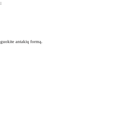
;
eguokite antakių formą.