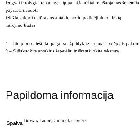
lengvai ir tolygiai tepamas, taip pat sklandžiai retušuojamas šepetėliu
paprasta naudoti;
leidžia sukurti natūralaus antakių storio padidėjinimo efektą.
Taikymo būdas:
1 – Itin plono pieštuko pagalba užpildykite tarpus ir potėpiais pakor
2 – Sušukuokite antakius šepetėliu ir išretušuokite tekstūrą.
Papildoma informacija
Brown, Taupe, caramel, espresso
Spalva