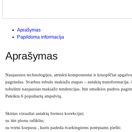
Aprašymas
Papildoma informacija
Aprašymas
Naujausios technologijos, atrinkti komponentai ir kruopščiai apga
pagrindas. Svarbus tobulo makiažo etapas – antakių transformacija. Ant
tobulinti naujausias makiažo tendencijas. Itin smulkios pudros pagri
Pateikta 6 populiarių atspalvių.
Skirtas vizualiai antakių formos korekcijai;
su itin plonu rašikliu;
su tvirtu korpusu , kuris padeda tvarkingiems potėpiams piešti;