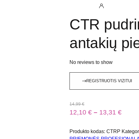
CTR pudri
antakių pi
No reviews to show
REGISTRUOTIS VIZITUI
14,99
€
12,10
€
–
13,31
€
Produkto kodas:
CTRP
Kategor
PRIEMONĖS PROFESIONAL