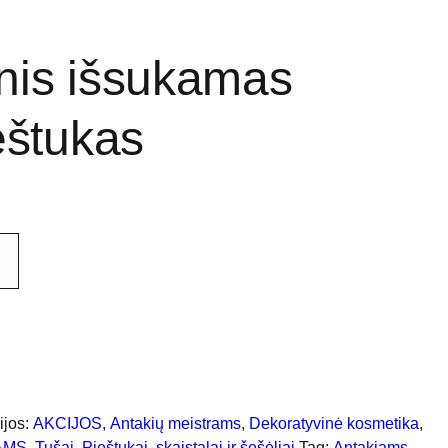
nis išsukamas
eštukas
ijos:
AKCIJOS
,
Antakių meistrams
,
Dekoratyvinė kosmetika
,
AMS
,
Tušai, Pieštukai, skaistalai ir šešėliai
Tag:
Antakiams