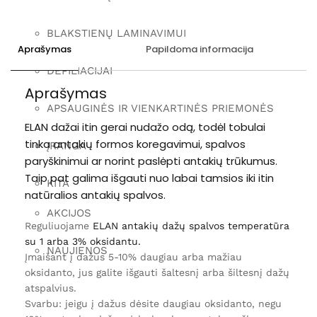
e
k
i
BLAKSTIENŲ LAMINAVIMUI
s
:
Aprašymas
Papildoma informacija
E
L
DEPILIACIJAI
A
N
Aprašymas
G
E
APSAUGINĖS IR VIENKARTINĖS PRIEMONĖS
L
I
ELAN dažai itin gerai nudažo odą, todėl tobulai
N
I
tinka antakių formos koregavimui, spalvos
ĮRANGA
A
I
paryškinimui ar norint paslėpti antakių trūkumus.
D
A
Taip pat galima išgauti nuo labai tamsios iki itin
Ž
KITA
A
natūralios antakių spalvos.
I
T
AKCIJOS
A
Reguliuojame
ELAN antakių dažų spalvos temperatūra
U
P
su 1 arba 3% oksidantu.
E
NAUJIENOS
2
Įmaišant į dažus 5-10% daugiau arba mažiau
0
oksidanto, jus galite išgauti šaltesnį arba šiltesnį dažų
M
L
atspalvius.
Svarbu: jeigu į dažus dėsite daugiau oksidanto, negu