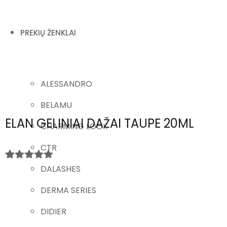
PREKIŲ ŽENKLAI
ALESSANDRO
BELAMU
ELAN GELINIAI DAŽAI TAUPE 20ML
CHARMING LOOK
CTR
Įvertinimas
11
DALASHES
:
5.00
iš 5
(viso
DERMA SERIES
įvertinimų:
)
DIDIER