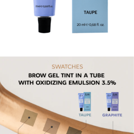
VEIDO KOSMETIKA
DEKORATYVINĖ KOSMETIKA
KŪNO PRIEŽIŪRA
RANKOMS IR PĖDOMS
PLAUKAMS
RINKINIAI
DOVANŲ IDĖJOS
PRIEMONĖS PROFESIONALAMS
ANTAKIŲ MEISTRAMS
BLAKSTIENŲ PRIAUGINIMUI
BLAKSTIENŲ LAMINAVIMUI