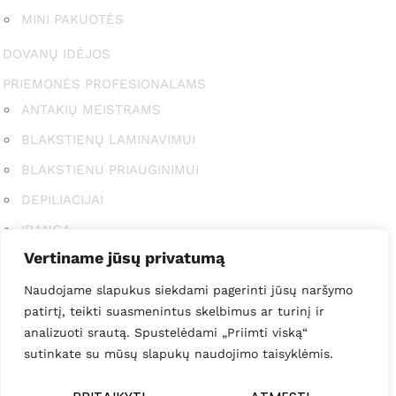
MINI PAKUOTĖS
DOVANŲ IDĖJOS
PRIEMONĖS PROFESIONALAMS
ANTAKIŲ MEISTRAMS
BLAKSTIENŲ LAMINAVIMUI
BLAKSTIENU PRIAUGINIMUI
DEPILIACIJAI
ĮRANGA
Vertiname jūsų privatumą
KITA
Naudojame slapukus siekdami pagerinti jūsų naršymo
MOKYMAI
patirtį, teikti suasmenintus skelbimus ar turinį ir
MOKYMŲ PROGRAMOS
analizuoti srautą. Spustelėdami „Priimti viską“
ONLINE KURSAI
sutinkate su mūsų slapukų naudojimo taisyklėmis.
GROŽIO STUDIJA