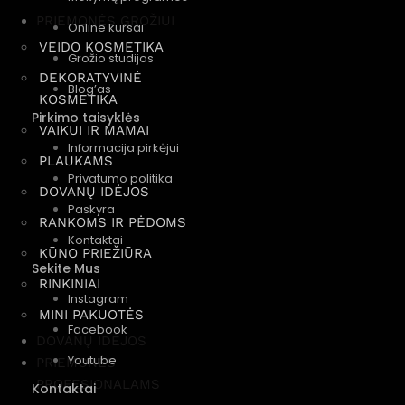
PRIEMONĖS GROŽIUI
Online kursai
VEIDO KOSMETIKA
Grožio studijos
DEKORATYVINĖ
Blog’as
KOSMETIKA
Pirkimo taisyklės
VAIKUI IR MAMAI
Informacija pirkėjui
PLAUKAMS
Privatumo politika
DOVANŲ IDĖJOS
Paskyra
RANKOMS IR PĖDOMS
Kontaktai
KŪNO PRIEŽIŪRA
Sekite Mus
RINKINIAI
Instagram
MINI PAKUOTĖS
Facebook
DOVANŲ IDĖJOS
Youtube
PRIEMONĖS
PROFESIONALAMS
Kontaktai