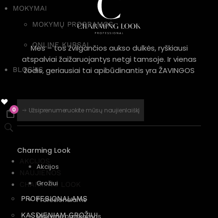
MOKYMAI
MOKYMŲ PROGRAMOS
ONLINE KURSAI
Mes – tos žvilgančios aukso dulkės, ryškiausi
atspalviai žaižaruojantys netgi tamsoje. Ir vienas
žodis, geriausiai tai apibūdinantis yra ŽAVINGOS
BLOG’AS
Užsiprenumeruokite mūsų naujienlaiškį
0
Charming Look
AKCIJOS
Akcijos
NAUJIENOS
Grožiui
CHARMING LOOK
PROFESIONALAMS
Profesionalams
KASDIENIAM GROŽIUI
Mokymų programos