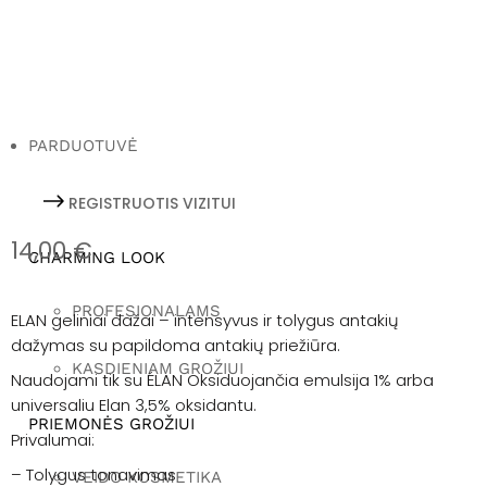
PARDUOTUVĖ
REGISTRUOTIS VIZITUI
14,00
€
CHARMING LOOK
PROFESIONALAMS
ELAN geliniai dažai – intensyvus ir tolygus antakių
dažymas su papildoma antakių priežiūra.
KASDIENIAM GROŽIUI
Naudojami tik su ÉLAN
Oksiduojančia emulsija 1% arba
universaliu Elan 3,5% oksidantu.
PRIEMONĖS GROŽIUI
Privalumai:
– Tolygus tonavimas
VEIDO KOSMETIKA