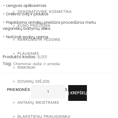
– Lengvas aplikavimas
DEKORATYVINĖ KOSMETIKA
– Drėkina odą ir plaukus
– Papildoma antakių priežiūra procedūros metu
KŪNO PRIEŽIŪRA
veganiškų baltymų dėka
– Natūrali spalvų gama
RANKOMS IR PĖDOMS
PLAUKAMS
Produkto kodas:
EL001
Tag:
Cheminiai dažai ir priedai
RINKINIAI
DOVANŲ IDĖJOS
p
PRIEMONĖS PROFESIONALAMS
r
Į KREPŠELĮ
o
d
u
ANTAKIŲ MEISTRAMS
k
t
o
k
BLAKSTIENŲ PRIAUGINIMUI
i