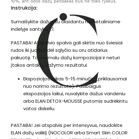
10%, ant odos dažų pėdsakas bus ne toks ryškus.
Instrukcija:
Sumaišykite dažus su oksidantu nemetaliniame
indelyje santykiu 1:1.
PASTABA! Atspalvio spalva gali skirtis nuo šviesiai
rudos iki juodos dėl sąlyčio su oru atidarius
pakuotę. Tai normalu dažų kompozicijai ir neturi
įtakos antakių dažymo rezultatui.
Ekspozicijos laikas 5-15 minučių (priklausomai
nuo norimo rezultato). Pasibaigus
ekspozicijos laikui, nuvalykite dažus vandeniu
arba ELAN DETOX-MOUSSE putomis sudrėkintu
vatos diskeliu.
PASTABA! Jei atspalvis per intensyvus, naudokite
ELAN dažų valiklį (NOCOLOR arba Smart Skin COLOR