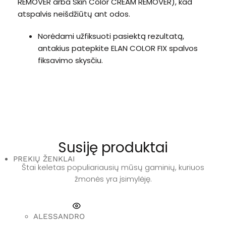
REMOVER arba Skin Color CREAM REMOVER), kad
atspalvis neišdžiūtų ant odos.
Norėdami užfiksuoti pasiektą rezultatą,
antakius patepkite ELAN COLOR FIX spalvos
fiksavimo skysčiu.
Susiję produktai
PREKIŲ ŽENKLAI
Štai keletas populiariausių mūsų gaminių, kuriuos
žmonės yra įsimylėję.
PRIDĖTI Į KREPŠELĮ
PR
ALESSANDRO