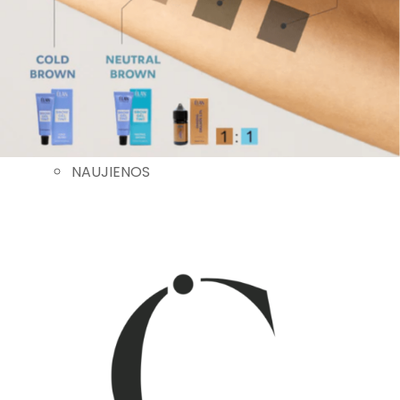
DEPILIACIJAI
APSAUGINĖS IR VIENKARTINĖS PRIEMONĖS
ĮRANGA
KITA
AKCIJOS
NAUJIENOS