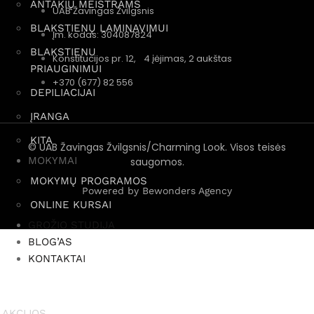
ANTAKIŲ MEISTRAMS
UAB Žavingas Žvilgsnis
BLAKSTIENŲ LAMINAVIMUI
Įm. kodas: 304087824
BLAKSTIENU
Konstitucijos pr. 12, 4 įėjimas, 2 aukštas
PRIAUGINIMUI
+370 (677) 82 556
DEPILIACIJAI
ĮRANGA
KITA
© UAB Žavingas Žvilgsnis/Charming Look. Visos teisės
MOKYMAI
saugomos.
MOKYMŲ PROGRAMOS
Powered by Bewonders Agency
ONLINE KURSAI
GROŽIO STUDIJA
BLOG’AS
KONTAKTAI
AKCIJOS