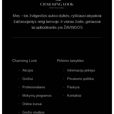
Mes – tos žvilgančios aukso dulkės, ryškiausi atspalviai
žaižaruojantys netgi tamsoje. Ir vienas žodis, geriausiai
tai apibūdinantis yra ŽAVINGOS
Charming Look
Pirkimo taisyklės
Akcijos
Informacija pirkėjui
Grožiui
Privatumo politika
Profesionalams
Paskyra
Mokymų programos
Kontaktai
Online kursai
Grožio studijos