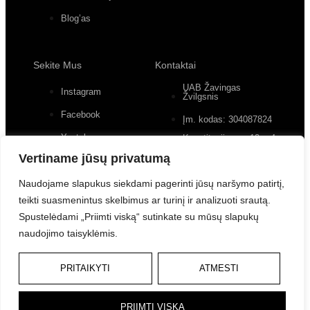
Blog’as
Sekite Mus
Kontaktai
UAB Žavingas
Instagram
Žvilgsnis
Facebook
Įm. kodas: 304087824
Youtube
Konstitucijos pr. 12, 4
įėjimas, 2 aukštas
Vertiname jūsų privatumą
+370 (677) 82 556
Naudojame slapukus siekdami pagerinti jūsų naršymo patirtį,
teikti suasmenintus skelbimus ar turinį ir analizuoti srautą.
Spustelėdami „Priimti viską“ sutinkate su mūsų slapukų
naudojimo taisyklėmis.
© UAB Žavingas Žvilgsnis/Charming Look. Visos teisės
PRITAIKYTI
ATMESTI
saugomos.
Powered by Bewonders Agency
PRIIMTI VISKĄ