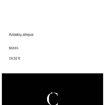
Antakių aliejus
Įvertinimas:
7
5.00
iš 5
14,52
€
(viso
įvertinimų:
)