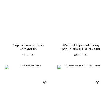
Supercilium spalvos
UV/LED klijai blakstienų
korektorius
priauginimui TREND 5ml
14,00
€
36,99
€