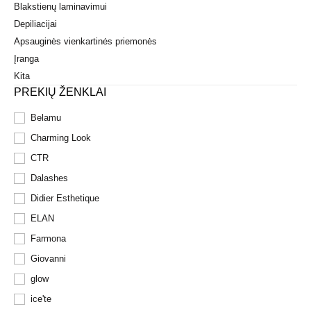
Blakstienų laminavimui
Depiliacijai
Apsauginės vienkartinės priemonės
Įranga
Kita
PREKIŲ ŽENKLAI
Belamu
Charming Look
CTR
Dalashes
Didier Esthetique
ELAN
Farmona
Giovanni
glow
ice'te