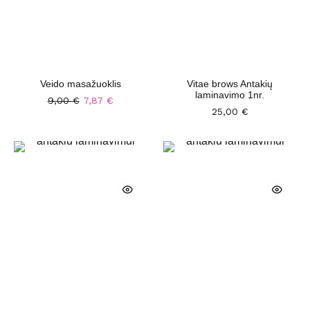
Veido masažuoklis
Vitae brows Antakių
laminavimo 1nr.
9,00
€
7,87
€
25,00
€