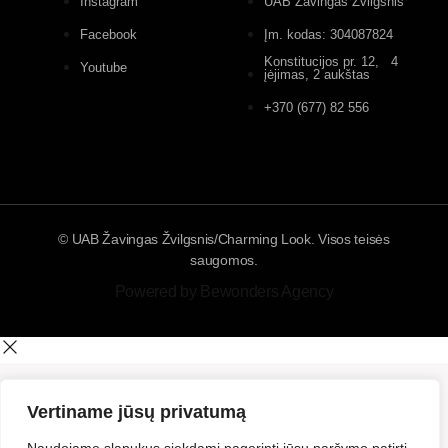
Instagram
UAB Žavingas Žvilgsnis
Facebook
Įm. kodas: 304087824
Konstitucijos pr. 12, 4
Youtube
įėjimas, 2 aukštas
+370 (677) 82 556
© UAB Žavingas Žvilgsnis/Charming Look. Visos teisės
saugomos.
Powered by Bewonders Agency
Vertiname jūsų privatumą