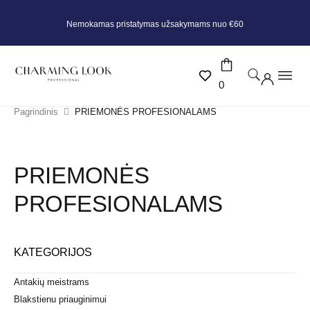
Nemokamas pristatymas užsakymams nuo €60
0
Pagrindinis
PRIEMONĖS PROFESIONALAMS
PRIEMONĖS
PROFESIONALAMS
KATEGORIJOS
Antakių meistrams
Blakstienu priauginimui