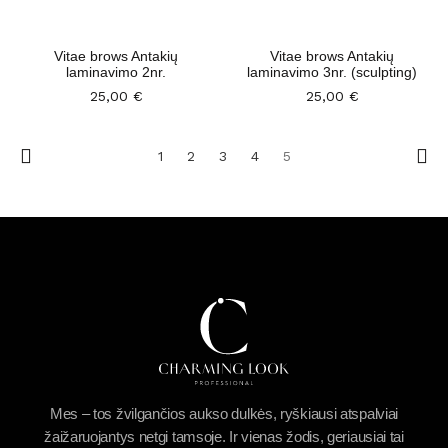
Vitae brows Antakių
Vitae brows Antakių
laminavimo 2nr.
laminavimo 3nr. (sculpting)
25,00
€
25,00
€
1
2
3
4
5
Mes – tos žvilgančios aukso dulkės, ryškiausi atspalviai
žaižaruojantys netgi tamsoje. Ir vienas žodis, geriausiai tai