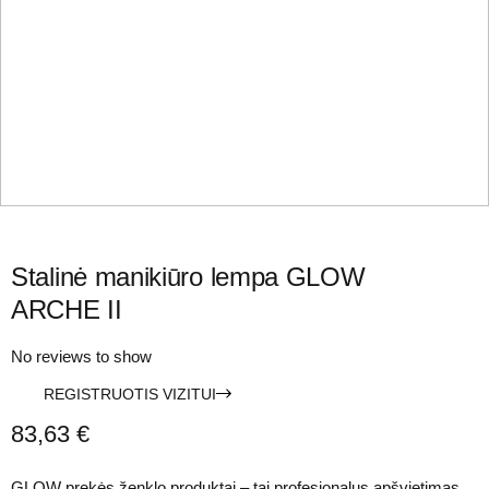
Stalinė manikiūro lempa GLOW
ARCHE II
No reviews to show
REGISTRUOTIS VIZITUI
83,63
€
GLOW prekės ženklo produktai – tai profesionalus apšvietimas,