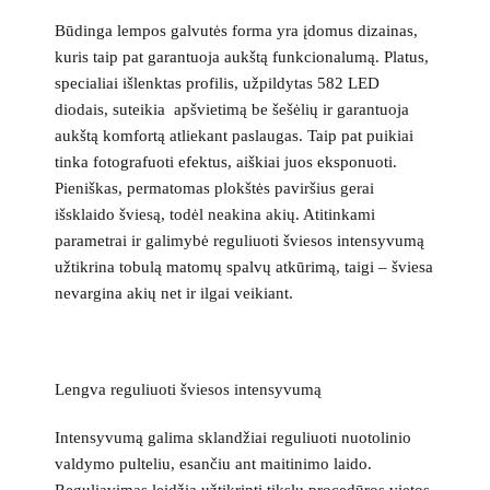
Būdinga lempos galvutės forma yra įdomus dizainas,
kuris taip pat garantuoja aukštą funkcionalumą. Platus,
specialiai išlenktas profilis, užpildytas 582 LED
diodais, suteikia apšvietimą be šešėlių ir garantuoja
aukštą komfortą atliekant paslaugas. Taip pat puikiai
tinka fotografuoti efektus, aiškiai juos eksponuoti.
Pieniškas, permatomas plokštės paviršius gerai
išsklaido šviesą, todėl neakina akių. Atitinkami
parametrai ir galimybė reguliuoti šviesos intensyvumą
užtikrina tobulą matomų spalvų atkūrimą, taigi – šviesa
nevargina akių net ir ilgai veikiant.
Lengva reguliuoti šviesos intensyvumą
Intensyvumą galima sklandžiai reguliuoti nuotolinio
valdymo pulteliu, esančiu ant maitinimo laido.