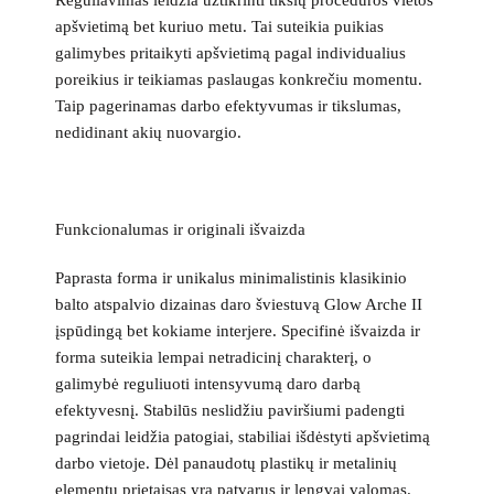
Reguliavimas leidžia užtikrinti tikslų procedūros vietos
apšvietimą bet kuriuo metu. Tai suteikia puikias
galimybes pritaikyti apšvietimą pagal individualius
poreikius ir teikiamas paslaugas konkrečiu momentu.
Taip pagerinamas darbo efektyvumas ir tikslumas,
nedidinant akių nuovargio.
Funkcionalumas ir originali išvaizda
Paprasta forma ir unikalus minimalistinis klasikinio
balto atspalvio dizainas daro šviestuvą Glow Arche II
įspūdingą bet kokiame interjere. Specifinė išvaizda ir
forma suteikia lempai netradicinį charakterį, o
galimybė reguliuoti intensyvumą daro darbą
efektyvesnį. Stabilūs neslidžiu paviršiumi padengti
pagrindai leidžia patogiai, stabiliai išdėstyti apšvietimą
darbo vietoje. Dėl panaudotų plastikų ir metalinių
elementų prietaisas yra patvarus ir lengvai valomas.