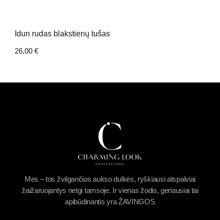
Idun rudas blakstienų tušas
26,00
€
Mes – tos žvilgančios aukso dulkės, ryškiausi atspalviai
žaižaruojantys netgi tamsoje. Ir vienas žodis, geriausiai tai
apibūdinantis yra ŽAVINGOS