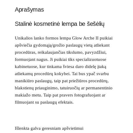
Aprašymas
Stalinė kosmetinė lempa be šešėlių
Unikalios lanko formos lempa Glow Arche II puikiai
apšviečia gydomąją/grožio paslaugų vietą atliekant
procedūras, reikalaujančias tikslumo, pavyzdžiui,
formuojant nagus. Ji puikiai tiks specializuotuose
kabinetuose, kur tinkama šviesa daro didelę įtaką
atliekamų procedūrų kokybei. Tai bus ypač svarbu
manikiūro paslaugų, taip pat priežiūros procedūrų,
blakstienų priauginimo, tatuiruočių ar permanentinio
makiažo metu. Taip pat pravers fotografuojant ar
filmuojant su paslaugų efektais.
Išlenkta galva geresniam apšvietimui