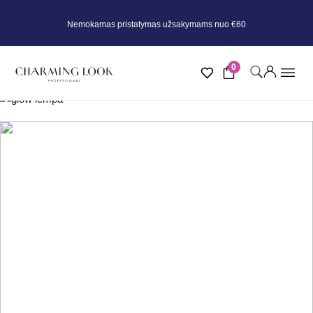
Nemokamas pristatymas užsakymams nuo €60
0