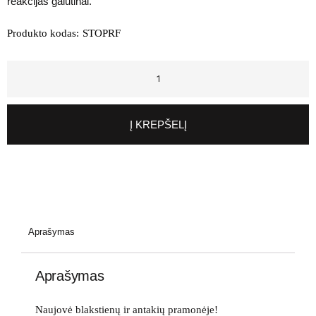
reakcijas galutinai.
Produkto kodas:
STOPRF
Į KREPŠELĮ
Aprašymas
Aprašymas
Naujovė blakstienų ir antakių pramonėje!