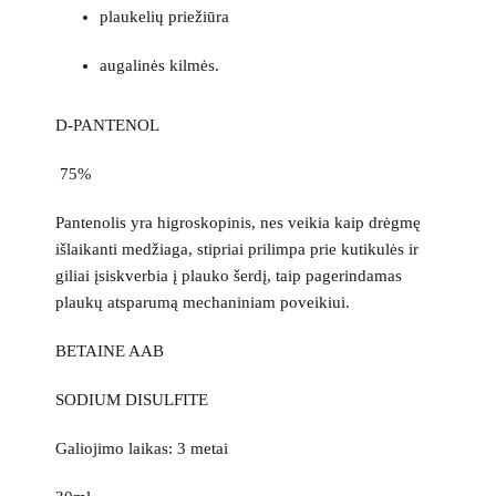
plaukelių priežiūra
augalinės kilmės.
D-PANTENOL
75%
Pantenolis yra higroskopinis, nes veikia kaip drėgmę
išlaikanti medžiaga, stipriai prilimpa prie kutikulės ir
giliai įsiskverbia į plauko šerdį, taip pagerindamas
plaukų atsparumą mechaniniam poveikiui.
BETAINE AAB
SODIUM DISULFITE
Galiojimo laikas: 3 metai