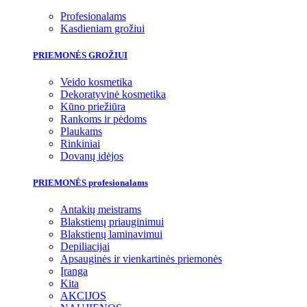
Profesionalams
Kasdieniam grožiui
PRIEMONĖS GROŽIUI
Veido kosmetika
Dekoratyvinė kosmetika
Kūno priežiūra
Rankoms ir pėdoms
Plaukams
Rinkiniai
Dovanų idėjos
PRIEMONĖS profesionalams
Antakių meistrams
Blakstienų priauginimui
Blakstienų laminavimui
Depiliacijai
Apsauginės ir vienkartinės priemonės
Įranga
Kita
AKCIJOS