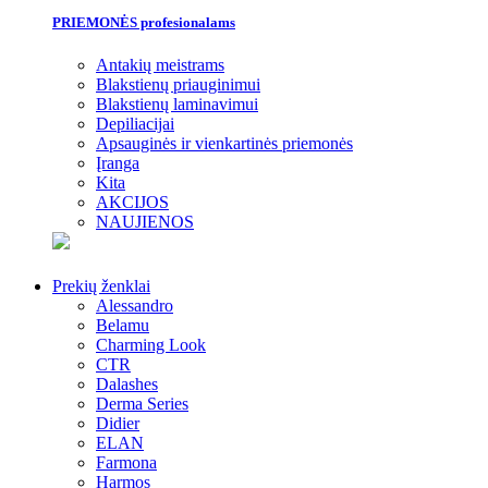
PRIEMONĖS profesionalams
Antakių meistrams
Blakstienų priauginimui
Blakstienų laminavimui
Depiliacijai
Apsauginės ir vienkartinės priemonės
Įranga
Kita
AKCIJOS
NAUJIENOS
Prekių ženklai
Alessandro
Belamu
Charming Look
CTR
Dalashes
Derma Series
Didier
ELAN
Farmona
Harmos