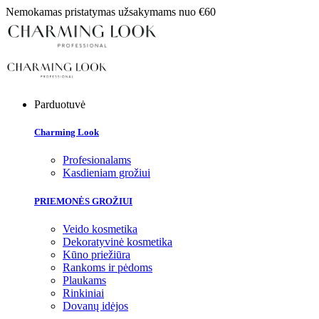
Nemokamas pristatymas užsakymams nuo €60
Parduotuvė
Charming Look
Profesionalams
Kasdieniam grožiui
PRIEMONĖS GROŽIUI
Veido kosmetika
Dekoratyvinė kosmetika
Kūno priežiūra
Rankoms ir pėdoms
Plaukams
Rinkiniai
Dovanų idėjos