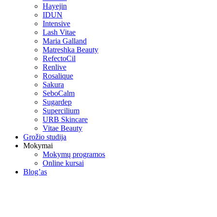
Hayejin
IDUN
Intensive
Lash Vitae
Maria Galland
Matreshka Beauty
RefectoCil
Renlive
Rosalique
Sakura
SeboCalm
Sugardep
Supercilium
URB Skincare
Vitae Beauty
Grožio studija
Mokymai
Mokymų programos
Online kursai
Blog’as