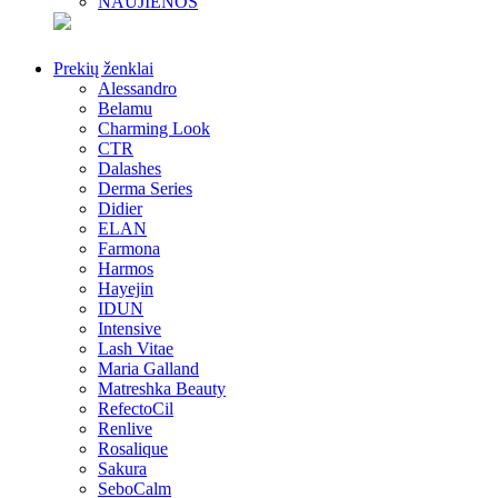
NAUJIENOS
Prekių ženklai
Alessandro
Belamu
Charming Look
CTR
Dalashes
Derma Series
Didier
ELAN
Farmona
Harmos
Hayejin
IDUN
Intensive
Lash Vitae
Maria Galland
Matreshka Beauty
RefectoCil
Renlive
Rosalique
Sakura
SeboCalm