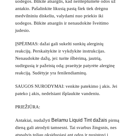
uodegos. Būkite atsargūs, kad neišteptumėte odos už
antakio. Pašalinkite likusią pastą šiek tiek drėgnu
medvilniniu diskeliu, valydami nuo priekio iki
uodegos. Būkite atsargūs ir nenaudokite šveitimo
judesio.
ĮSPĖJIMAS: dažai gali sukelti sunkių alerginių
reakcijų. Perskaitykite ir vykdykite instrukcijas.
Nenaudokite dažų, jei: turite išbėrimą, jautrią,
sudirgusią ir pažeistą odą; praeityje patyrėte alerginę
reakciją. Sudėtyje yra fenilendiaminų.
SAUGOS NURODYMAI: venkite patekimo į akis. Jei
pateko į akis, nedelsiant išplaukite vandeniu.
PRIEŽIŪRA:
Belamu Liquid Tint dažais
Antakiai, nudažyti
pirmą
dieną gali atrodyti tamsesni. Tai svarbus žingsnis, nes
atspalvis toliau oksiduojasi ant odos ir nusistovi į