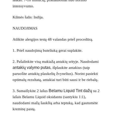
laikas: 7-10 minučių, priklausomai nuo norimo
intensyvumo.
Kilmės šalis: Indija.
NAUDOJIMAS
Atlikite alergijos testą 48 valandas prieš procedūrą.
1. Prieš naudojimą buteliuką gerai suplakite.
2. Pašalinkite visą makiažą antakių srityje. Naudodami
antakių valymo putas
, išplaukite antakius (taip
paruošite antakių plaukelių žvynelius). Norint pasiekti
optimalų rezultatą, antakiai turi būti sausi ir be riebalų.
Belamu Liquid Tint dažų
3. Sumaišykite 2 lašus
su 2
lašais Belamu Liquid oksidantu (santykiu 1:1),
naudodami mažą šaukštą arba teptuką, kad gautumėte
kreminę pastą.