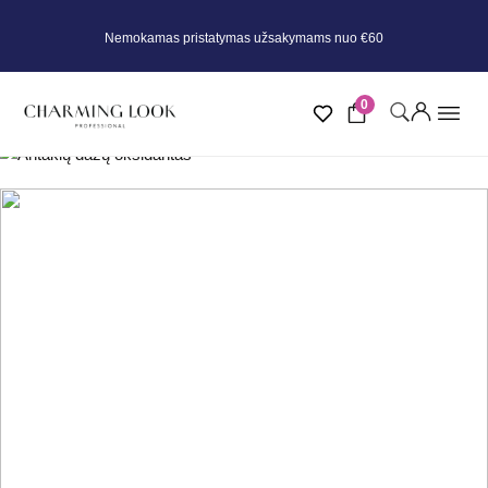
Nemokamas pristatymas užsakymams nuo €60
0