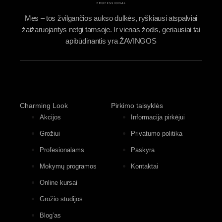
Mes – tos žvilgančios aukso dulkės, ryškiausi atspalviai
žaižaruojantys netgi tamsoje. Ir vienas žodis, geriausiai tai
apibūdinantis yra ŽAVINGOS
Charming Look
Pirkimo taisyklės
Akcijos
Informacija pirkėjui
Grožiui
Privatumo politika
Profesionalams
Paskyra
Mokymų programos
Kontaktai
Online kursai
Grožio studijos
Blog’as