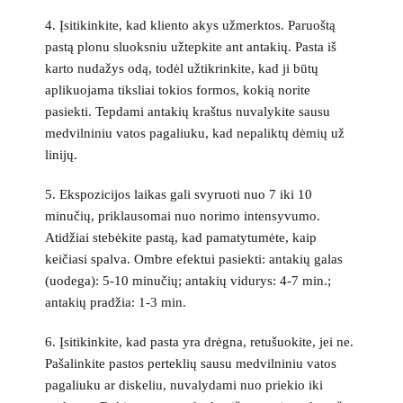
4. Įsitikinkite, kad kliento akys užmerktos. Paruoštą
pastą plonu sluoksniu užtepkite ant antakių. Pasta iš
karto nudažys odą, todėl užtikrinkite, kad ji būtų
aplikuojama tiksliai tokios formos, kokią norite
pasiekti. Tepdami antakių kraštus nuvalykite sausu
medvilniniu vatos pagaliuku, kad nepaliktų dėmių už
linijų.
5. Ekspozicijos laikas gali svyruoti nuo 7 iki 10
minučių, priklausomai nuo norimo intensyvumo.
Atidžiai stebėkite pastą, kad pamatytumėte, kaip
keičiasi spalva. Ombre efektui pasiekti: antakių galas
(uodega): 5-10 minučių; antakių vidurys: 4-7 min.;
antakių pradžia: 1-3 min.
6. Įsitikinkite, kad pasta yra drėgna, retušuokite, jei ne.
Pašalinkite pastos perteklių sausu medvilniniu vatos
pagaliuku ar diskeliu, nuvalydami nuo priekio iki