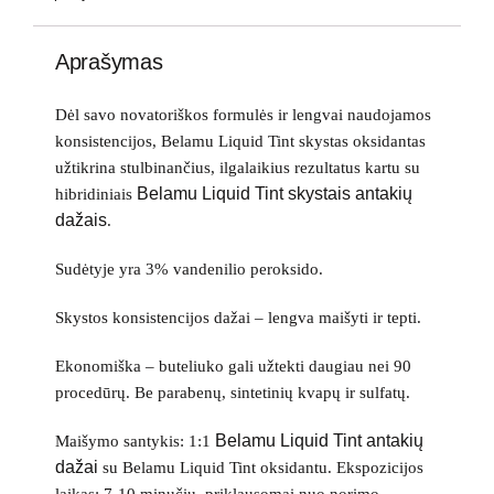
Aprašymas
Dėl savo novatoriškos formulės ir lengvai naudojamos
konsistencijos, Belamu Liquid Tint skystas oksidantas
užtikrina stulbinančius, ilgalaikius rezultatus kartu su
Belamu Liquid Tint skystais antakių
hibridiniais
dažais
.
Sudėtyje yra 3% vandenilio peroksido.
Skystos konsistencijos dažai – lengva maišyti ir tepti.
Ekonomiška – buteliuko gali užtekti daugiau nei 90
procedūrų. Be parabenų, sintetinių kvapų ir sulfatų.
Belamu Liquid Tint antakių
Maišymo santykis: 1:1
dažai
su Belamu Liquid Tint oksidantu. Ekspozicijos