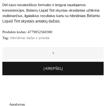
Dėl savo novatoriškos formulės ir lengvai naudojamos
konsistencijos, Belamu Liquid Tint skystas oksidantas užtikrina
stulbinančius, ilgalaikius rezultatus kartu su hibridiniais
Belamu
Liquid Tint skystais antakių dažais
.
Produkto kodas:
4779052560300
Tag:
Hibridiniai dažai ir priedai
Į KREPŠELĮ
Aprašymas