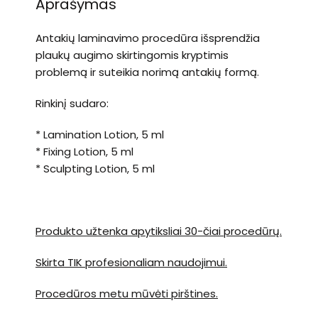
Aprašymas
Antakių laminavimo procedūra išsprendžia
plaukų augimo skirtingomis kryptimis
problemą ir suteikia norimą antakių formą.
Rinkinį sudaro:
* Lamination Lotion, 5 ml
* Fixing Lotion, 5 ml
* Sculpting Lotion, 5 ml
Produkto užtenka apytiksliai 30-čiai procedūrų.
Skirta TIK profesionaliam naudojimui.
Procedūros metu mūvėti pirštines.