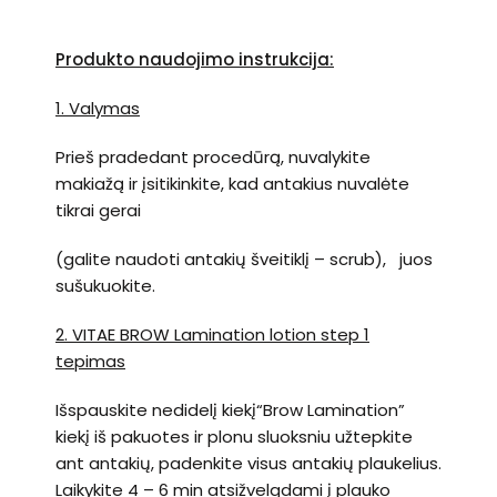
Produkto naudojimo instrukcija:
1. Valymas
Prieš pradedant procedūrą, nuvalykite
makiažą ir įsitikinkite, kad antakius nuvalėte
tikrai gerai
(galite naudoti antakių šveitiklį – scrub), juos
sušukuokite.
2. VITAE BROW Lamination lotion step 1
tepimas
Išspauskite nedidelį kiekį“Brow Lamination”
kiekį iš pakuotes ir plonu sluoksniu užtepkite
ant antakių, padenkite visus antakių plaukelius.
Laikykite 4 – 6 min atsižvelgdami į plauko