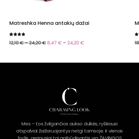
Matreshka Henna antakių dažai
M
Įvertinimas:
4
Įv
1
12,10
€
–
24,20
€
8,47
€
–
24,20
€
1
5.00
iš 5
5.
(viso
(v
įvertinimų:
)
įv
Mes – tos žvilgančios aukso dulkės, ryškiausi
atspalviai žaižaruojantys netgi tamsoje. Ir vienas
žodis, geriausiai tai apibūdinantis yra ŽAVINGOS