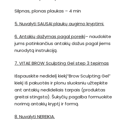
Silpnas, plonas plaukas – 4 min
5. Nuvalyti SAUSAI plaukų augimo kryptimi.
6. Antakių dažymas pagal poreikį
– naudokite
jums patinkančius antakių dažus pagal jiems
nurodytą instrukciją.
7. VITAE BROW Sculpting Gel step
3 tepimas
Išspauskite nedidelį kiekį“Brow Sculpting Gel”
kiekį iš pakuotės ir plonu sluoksniu užtepkite
ant antakių nedideliais tarpais (produktas
greitai stingsta). Šukyčių pagalba formuokite
norimą antakių kryptį ir formą.
8. Nuvalyti NEREIKIA.