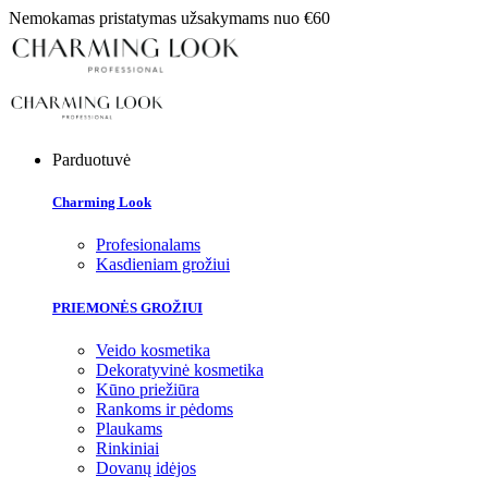
Nemokamas pristatymas užsakymams nuo €60
Parduotuvė
Charming Look
Profesionalams
Kasdieniam grožiui
PRIEMONĖS GROŽIUI
Veido kosmetika
Dekoratyvinė kosmetika
Kūno priežiūra
Rankoms ir pėdoms
Plaukams
Rinkiniai
Dovanų idėjos