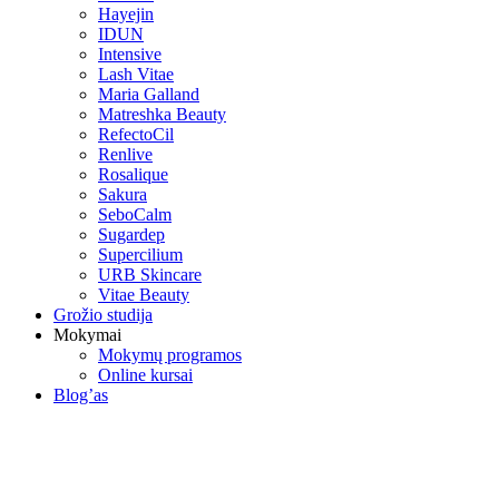
Hayejin
IDUN
Intensive
Lash Vitae
Maria Galland
Matreshka Beauty
RefectoCil
Renlive
Rosalique
Sakura
SeboCalm
Sugardep
Supercilium
URB Skincare
Vitae Beauty
Grožio studija
Mokymai
Mokymų programos
Online kursai
Blog’as