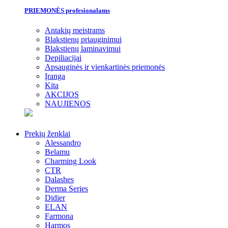
PRIEMONĖS profesionalams
Antakių meistrams
Blakstienų priauginimui
Blakstienų laminavimui
Depiliacijai
Apsauginės ir vienkartinės priemonės
Įranga
Kita
AKCIJOS
NAUJIENOS
Prekių ženklai
Alessandro
Belamu
Charming Look
CTR
Dalashes
Derma Series
Didier
ELAN
Farmona
Harmos