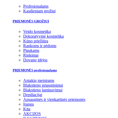
Profesionalams
Kasdieniam grožiui
PRIEMONĖS GROŽIUI
Veido kosmetika
Dekoratyvinė kosmetika
Kūno priežiūra
Rankoms ir pėdoms
Plaukams
Rinkiniai
Dovanų idėjos
PRIEMONĖS profesionalams
Antakių meistrams
Blakstienų priauginimui
Blakstienų laminavimui
Depiliacijai
Apsauginės ir vienkartinės priemonės
Įranga
Kita
AKCIJOS