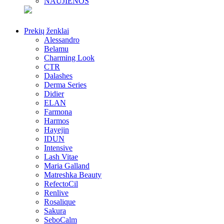
NAUJIENOS
Prekių ženklai
Alessandro
Belamu
Charming Look
CTR
Dalashes
Derma Series
Didier
ELAN
Farmona
Harmos
Hayejin
IDUN
Intensive
Lash Vitae
Maria Galland
Matreshka Beauty
RefectoCil
Renlive
Rosalique
Sakura
SeboCalm