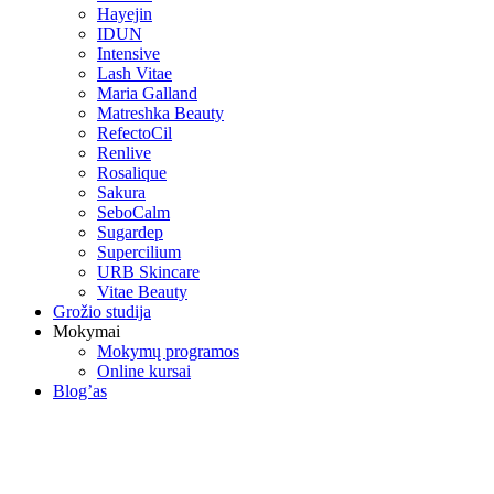
Hayejin
IDUN
Intensive
Lash Vitae
Maria Galland
Matreshka Beauty
RefectoCil
Renlive
Rosalique
Sakura
SeboCalm
Sugardep
Supercilium
URB Skincare
Vitae Beauty
Grožio studija
Mokymai
Mokymų programos
Online kursai
Blog’as