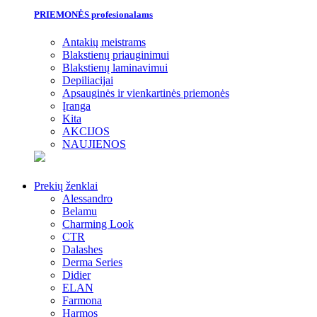
PRIEMONĖS profesionalams
Antakių meistrams
Blakstienų priauginimui
Blakstienų laminavimui
Depiliacijai
Apsauginės ir vienkartinės priemonės
Įranga
Kita
AKCIJOS
NAUJIENOS
Prekių ženklai
Alessandro
Belamu
Charming Look
CTR
Dalashes
Derma Series
Didier
ELAN
Farmona
Harmos