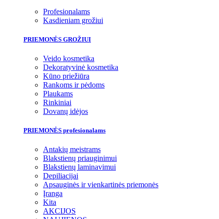
Profesionalams
Kasdieniam grožiui
PRIEMONĖS GROŽIUI
Veido kosmetika
Dekoratyvinė kosmetika
Kūno priežiūra
Rankoms ir pėdoms
Plaukams
Rinkiniai
Dovanų idėjos
PRIEMONĖS profesionalams
Antakių meistrams
Blakstienų priauginimui
Blakstienų laminavimui
Depiliacijai
Apsauginės ir vienkartinės priemonės
Įranga
Kita
AKCIJOS