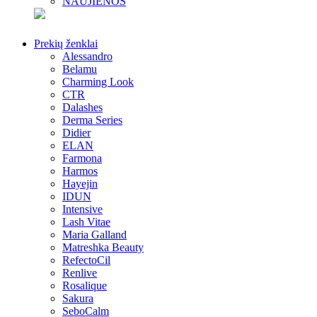
NAUJIENOS
Prekių ženklai
Alessandro
Belamu
Charming Look
CTR
Dalashes
Derma Series
Didier
ELAN
Farmona
Harmos
Hayejin
IDUN
Intensive
Lash Vitae
Maria Galland
Matreshka Beauty
RefectoCil
Renlive
Rosalique
Sakura
SeboCalm