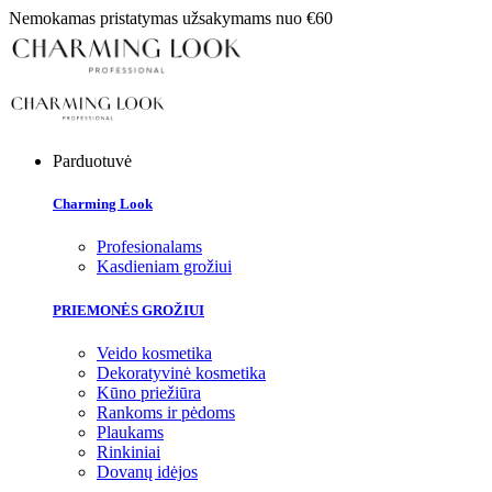
Nemokamas pristatymas užsakymams nuo €60
Parduotuvė
Charming Look
Profesionalams
Kasdieniam grožiui
PRIEMONĖS GROŽIUI
Veido kosmetika
Dekoratyvinė kosmetika
Kūno priežiūra
Rankoms ir pėdoms
Plaukams
Rinkiniai
Dovanų idėjos